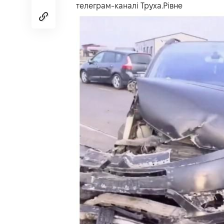
телеграм-каналі
Труха
.
Рівне