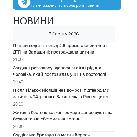
тільки важливі та перевірені новини
НОВИНИ
7 Серпня 2026
П’яний водій із понад 2,8 проміле спричинив
ДТП на Варащині: постраждала дитина
21:00
Завдяки розголосу вдалося знайти рідних
чоловіка, який постраждав у ДТП в Костополі
20:40
Після кількох місяців невідомості підтвердили
загибель 24-річного Захисника з Рівненщини
20:20
Жителів Костопільської громади запрошують на
безкоштовне обстеження легень
20:00
Суддівська бригада на матч «Верес» –