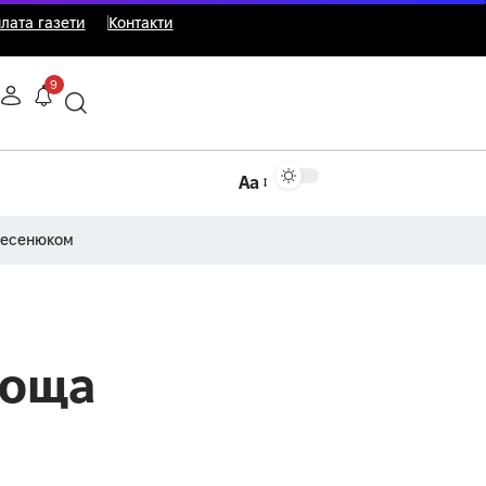
лата газети
Контакти
9
Аа
Несенюком
роща