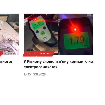
МІСТО
НОВИНИ
івного:
У Рівному зловили п’яну компанію на
електросамокатах
15:35, 7.08.2026