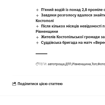
П’яний водій із понад 2,8 проміл
Завдяки розголосу вдалося знайти
Костополі
Після кількох місяців невідомості
Рівненщини
Жителів Костопільської громади 
Суддівська бригада на матч «Вере
ТЕГИ:
автотроща
ДТП
Рівненщина
Топ
Фот
Поділитися цією статтею