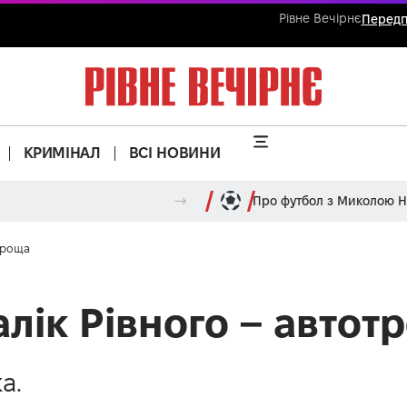
Рівне Вечірнє
Передп
КРИМІНАЛ
ВСІ НОВИНИ
Про футбол з Миколою 
отроща
алік Рівного – автот
а.