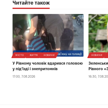
Читайте також
МІСТО
ЖИТТЯ
НОВИНИ
НОВИНИ
У Рівному чоловік вдарився головою
Зеленськи
у під’їзді і знепритомнів
Рівного «
17:00, 7.08.2026
16:30, 7.08.2