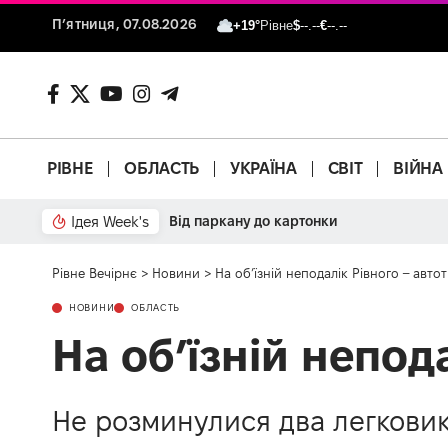
П’ятниця, 07.08.2026
+19°
Рівне
$
--.--
€
--.--
РІВНЕ
ОБЛАСТЬ
УКРАЇНА
СВІТ
ВІЙНА
Ідея Week's
Від паркану до картонки
Рівне Вечірнє
>
Новини
>
На об’їзній неподалік Рівного – авт
НОВИНИ
ОБЛАСТЬ
На об’їзній непод
Не розминулися два легковик