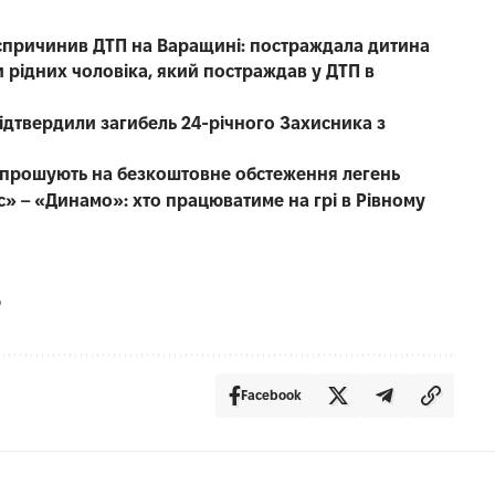
е спричинив ДТП на Варащині: постраждала дитина
 рідних чоловіка, який постраждав у ДТП в
 підтвердили загибель 24-річного Захисника з
запрошують на безкоштовне обстеження легень
с» – «Динамо»: хто працюватиме на грі в Рівному
о
Facebook