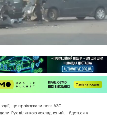
водії, що проїжджали повз АЗС.
али. Рух ділянкою ускладнений, – йдеться у