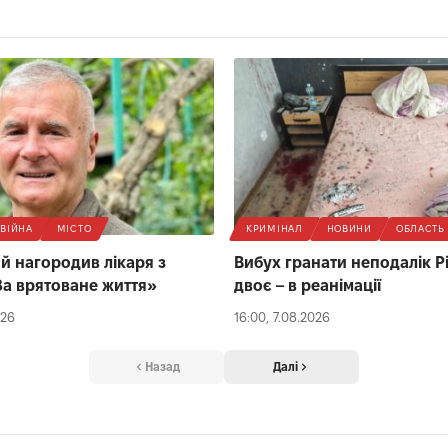
ВІЙНА
МІСТО
КРИМІНАЛ
НОВИНИ
ОБЛАСТЬ
й нагородив лікаря з
Вибух гранати неподалік Р
За врятоване життя»
двоє – в реанімації
026
16:00, 7.08.2026
Назад
Далі