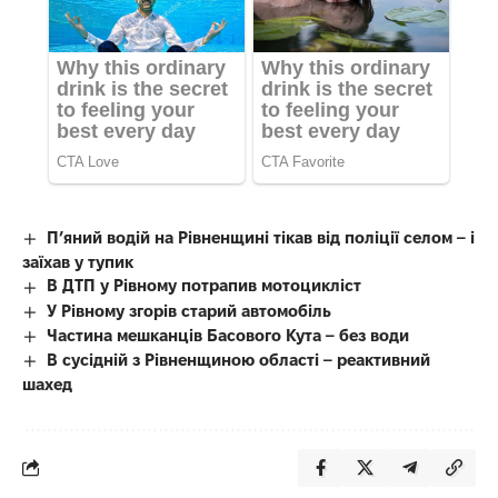
П’яний водій на Рівненщині тікав від поліції селом – і
заїхав у тупик
В ДТП у Рівному потрапив мотоцикліст
У Рівному згорів старий автомобіль
Частина мешканців Басового Кута – без води
В сусідній з Рівненщиною області – реактивний
шахед