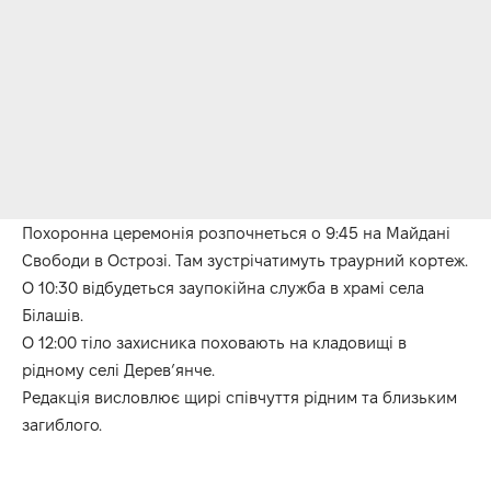
Похоронна церемонія розпочнеться о 9:45 на Майдані
Свободи в Острозі. Там зустрічатимуть траурний кортеж.
О 10:30 відбудеться заупокійна служба в храмі села
Білашів.
О 12:00 тіло захисника поховають на кладовищі в
рідному селі Дерев’янче.
Редакція висловлює щирі співчуття рідним та близьким
загиблого.