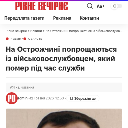
Аа
Передплата газети
Реклама
Контакти
Рівне Вечірнє
>
Новини
>
На Острожчині попрощаються із військовослужбовцем, який помер під час служби
НОВИНИ
ОБЛАСТЬ
На Острожчині попрощаються
із військовослужбовцем, який
помер під час служби
1 хв. читання
admin
12 Травня 2026, 12:50