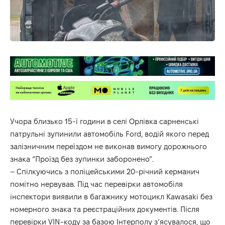
Учора близько 15-ї години в селі Орлівка сарненські
патрульні зупинили автомобіль Ford, водій якого перед
залізничним переїздом не виконав вимогу дорожнього
знака “Проїзд без зупинки заборонено”.
– Спілкуючись з поліцейськими 20-річний керманич
помітно нервував. Під час перевірки автомобіля
інспектори виявили в багажнику мотоцикл Kawasaki без
номерного знака та реєстраційних документів. Після
перевірки VIN-коду за базою Інтерполу з’ясувалося, що