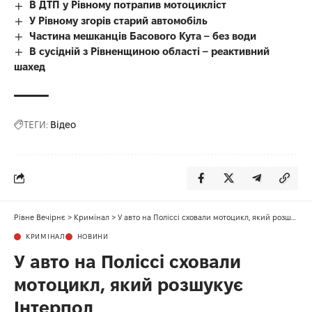
В ДТП у Рівному потрапив мотоцикліст
У Рівному згорів старий автомобіль
Частина мешканців Басового Кута – без води
В сусідній з Рівненщиною області – реактивний
шахед
ТЕГИ:
Відео
Рівне Вечірнє
>
Кримінал
>
У авто на Поліссі сховали мотоцикл, який розшукує Інтерпол
КРИМІНАЛ
НОВИНИ
У авто на Поліссі сховали
мотоцикл, який розшукує
Інтерпол