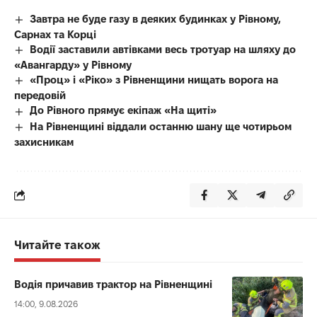
Завтра не буде газу в деяких будинках у Рівному,
Сарнах та Корці
Водії заставили автівками весь тротуар на шляху до
«Авангарду» у Рівному
«Проц» і «Ріко» з Рівненщини нищать ворога на
передовій
До Рівного прямує екіпаж «На щиті»
На Рівненщині віддали останню шану ще чотирьом
захисникам
Читайте також
Водія причавив трактор на Рівненщині
14:00, 9.08.2026