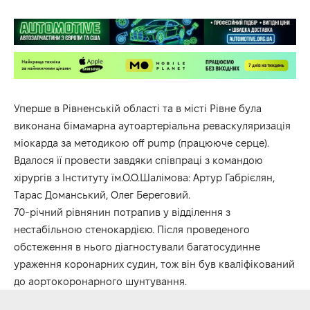
Уперше в Рівненській області та в місті Рівне була
виконана бімамарна аутоартеріальна реваскуляризація
міокарда за методикою off pump (працююче серце).
Вдалося її провести завдяки співпраці з командою
хірургів з Інституту їм.О.О.Шалімова: Артур Габрієлян,
Tарас Доманський, Олег Береговий.
70-річний рівнянин потрапив у відділення з
нестабільною стенокардією. Після проведеного
обстеження в нього діагностували багатосудинне
ураження коронарних судин, тож він був кваліфікований
до аортокоронарного шунтування.