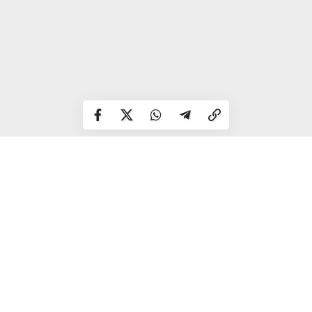
Втім, оскільки у пенсіонера була проведена венектомія