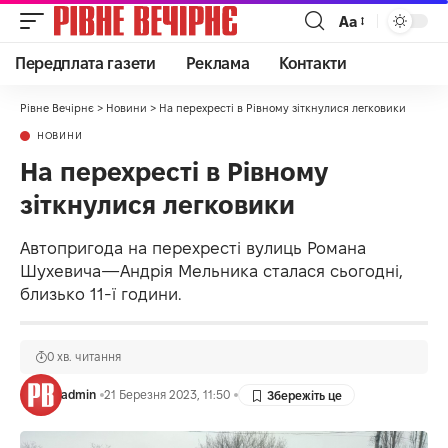
Аа
Передплата газети
Реклама
Контакти
Рівне Вечірнє
>
Новини
>
На перехресті в Рівному зіткнулися легковики
НОВИНИ
На перехресті в Рівному
зіткнулися легковики
Автопригода на перехресті вулиць Романа
Шухевича—Андрія Мельника сталася сьогодні,
близько 11-ї години.
0 хв. читання
admin
21 Березня 2023, 11:50