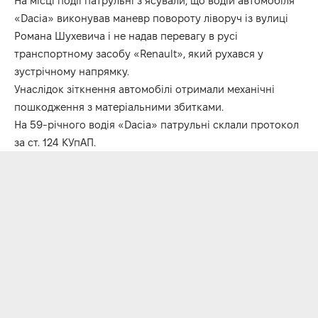
На місці події патрульні з’ясували, що водій автомобіля
«Dacia» виконував маневр повороту ліворуч із вулиці
Романа Шухевича і не надав перевагу в русі
транспортному засобу «Renault», який рухався у
зустрічному напрямку.
Унаслідок зіткнення автомобілі отримали механічні
пошкодження з матеріальними збитками.
На 59-річного водія «Dacia» патрульні склали протокол
за ст. 124 КУпАП.