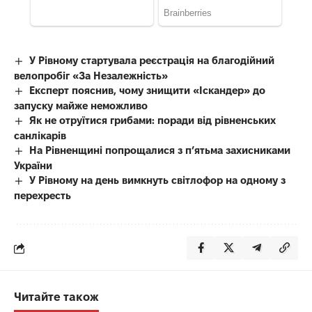
У Рівному стартувала реєстрація на благодійний
велопробіг «За Незалежність»
Експерт пояснив, чому знищити «Іскандер» до
запуску майже неможливо
Як не отруїтися грибами: поради від рівненських
санлікарів
На Рівненщині попрощалися з п’ятьма захисниками
України
У Рівному на день вимкнуть світлофор на одному з
перехресть
Читайте також