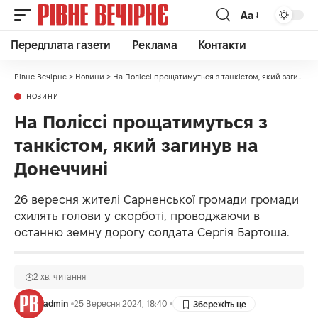
Аа
Передплата газети
Реклама
Контакти
Рівне Вечірнє
>
Новини
>
На Поліссі прощатимуться з танкістом, який загинув на Донеччині
НОВИНИ
На Поліссі прощатимуться з
танкістом, який загинув на
Донеччині
26 вересня жителі Сарненської громади громади
схилять голови у скорботі, проводжаючи в
останню земну дорогу солдата Сергія Бартоша.
2 хв. читання
admin
25 Вересня 2024, 18:40