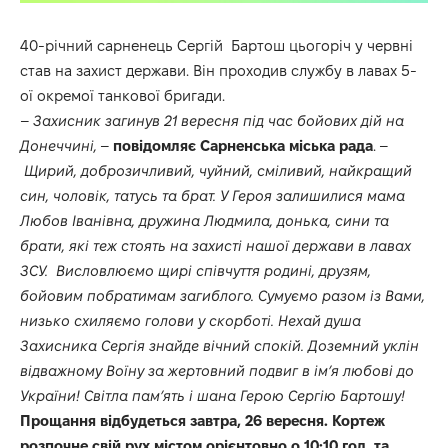
40-річний сарненець Сергій Бартош цьогоріч у червні
став на захист держави. Він проходив службу в лавах 5-
ої окремої танкової бригади.
–
Захисник загинув 21 вересня під час бойових дій на
Донеччині,
–
повідомляє
Сарненська міська рада
.
–
Щирий, доброзичливий, чуйний, сміливий, найкращий
син, чоловік, татусь та брат. У Героя залишилися мама
Любов Іванівна, дружина Людмила, донька, сини та
брати, які теж стоять на захисті нашої держави в лавах
ЗСУ. Висловлюємо щирі співчуття родині, друзям,
бойовим побратимам загиблого. Сумуємо разом із Вами,
низько схиляємо голови у скорботі. Нехай душа
Захисника Сергія знайде вічний спокій. Доземний уклін
відважному Воїну за жертовний подвиг в імʼя любові до
України! Світла памʼять і шана Герою Сергію Бартошу!
Прощання відбудеться завтра, 26 вересня. Кортеж
розпочне свій рух містом орієнтовно о 10:10 год. та