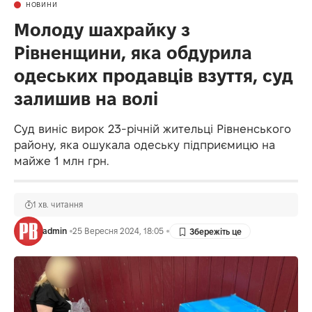
НОВИНИ
Молоду шахрайку з
Рівненщини, яка обдурила
одеських продавців взуття, суд
залишив на волі
Суд виніс вирок 23-річній жительці Рівненського
району, яка ошукала одеську підприємицю на
майже 1 млн грн.
1 хв. читання
admin
25 Вересня 2024, 18:05