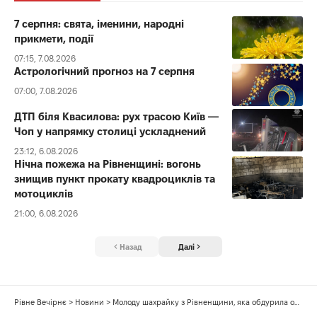
7 серпня: свята, іменини, народні
прикмети, події
07:15, 7.08.2026
Астрологічний прогноз на 7 серпня
07:00, 7.08.2026
ДТП біля Квасилова: рух трасою Київ —
Чоп у напрямку столиці ускладнений
23:12, 6.08.2026
Нічна пожежа на Рівненщині: вогонь
знищив пункт прокату квадроциклів та
мотоциклів
21:00, 6.08.2026
Назад
Далі
Рівне Вечірнє
>
Новини
>
Молоду шахрайку з Рівненщини, яка обдурила одеських продавців взуття, суд залишив на волі