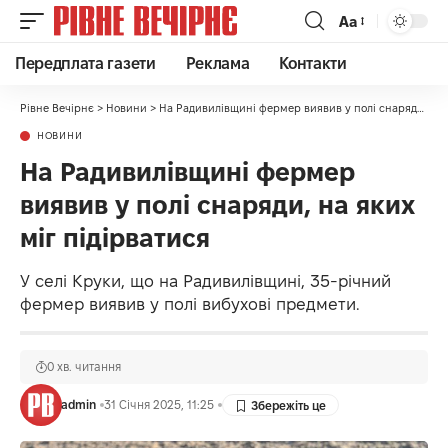
Аа
Передплата газети
Реклама
Контакти
Рівне Вечірнє
>
Новини
>
На Радивилівщині фермер виявив у полі снаряди, на яких міг підірватися
НОВИНИ
На Радивилівщині фермер
виявив у полі снаряди, на яких
міг підірватися
У селі Круки, що на Радивилівщині, 35-річний
фермер виявив у полі вибухові предмети.
0 хв. читання
admin
31 Січня 2025, 11:25