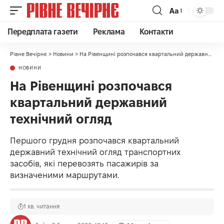
Аа
Передплата газети
Реклама
Контакти
Рівне Вечірнє
>
Новини
>
На Рівенщині розпочався квартальний державний технічний огляд
НОВИНИ
На Рівенщині розпочався
квартальний державний
технічний огляд
Першого грудня розпочався квартальний
державний технічний огляд транспортних
засобів, які перевозять пасажирів за
визначеними маршрутами.
1 хв. читання