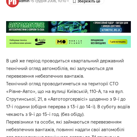
admin
5 Грудня 2006, 10:10
В цей же період проводиться квартальний державний
технічний огляд автомобілів, які залучаються для
перевезення небезпечних вантажів.
Технічний огляд проводитиметься на території СТО
«Рівне-Авто», що на вулиці Київській, 110-А, та на вул.
Струтинської, 21, в «Автоторгсервісі» щоденно з 9-ї до
17-ї години (обідня перерва з 13-ї до 14-ї). В суботу водіїв
чекають з 9-ї до 15-ї год. (без обіду).
Перевізники та особи, які займаються перевезенням
небезпечних вантажів, повинні надати свої автомобілі