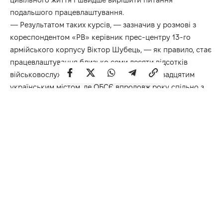
подальшого працевлаштування.
— Результатом таких курсів, — зазначив у розмові з
кореспондентом «РВ» керівник прес-центру 13-го
армійського корпусу Віктор Шубець, — як правило, стає
працевлаштування близько семи десяти відсотків
військовослужбовців запасу. Рівне стало двадцятим
українським містом, де ОБСЄ впродовж року спільно з
Міноборони реалізує прокт «Допомога в соціальній
адаптації звільненим військовослужбовцям Збройних
Сил України».
Загалом, цей проект є багатокомпонентним та
здійснюється по всій території України. У 2006 році
ОБСЄ буде перенавчено понад 800 військовослужбовців
майже за 20 спеціальностями. На сьогодні це
найбільший міжнародний проект серед тих, що
здійснюються у цій сфері. Після закінчення курсів
випускники отримують свідоцтво державного зразка та