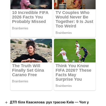
ДТП біля Квасилова: рух трасою Київ — Чоп у