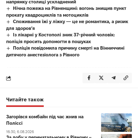
напрямку столиці ускладнений
Нічна пожежа на Рівненщині: вогонь знищив пункт
прокату квадроциклів та мотоциклів
Споживання їжі у ліжку — це не романтика, а ризик
для здоров’я
Із лікарні у Костополі зник 37-річний чоловік:
поліція просить допомогти в пошуках
Поліція повідомила причину смерті на Вінниччині
дитячого анестезіолога з Рівного
Читайте також
Загорівся комбайн під час жнив на
Поліссі
16:30, 6.08.2026
За добу у перинатальному в Рівному –