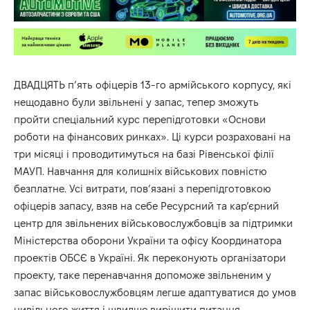
ДВАДЦЯТЬ п’ять офіцерів 13-го армійського корпусу, які
нещодавно були звільнені у запас, тепер зможуть
пройти спеціальний курс перепідготовки «Основи
роботи на фінансових ринках». Ці курси розраховані на
три місяці і проводитимуться на базі Рівенської філії
МАУП. Навчання для колишніх військових повністю
безплатне. Усі витрати, пов’язані з перепідготовкою
офіцерів запасу, взяв на себе Ресурсний та кар’єрний
центр для звільнених військовослужбовців за підтримки
Міністерства оборони України та офісу Координатора
проектів ОБСЄ в Україні. Як переконують організатори
проекту, таке перенавчання допоможе звільненим у
запас військовослужбовцям легше адаптуватися до умов
цивільного життя і швидше вирішити питання