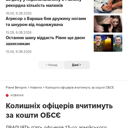
рекордна кількість малюків
16:00, 6.08.2026
Агресор з Вараша бив дружину ногами
та шнуром від подовжувача
15:28, 6.08.2026
Останню шану віддасть Рівне ще двом
захисникам
15:04, 6.08.2026
Назад
Далі
Рівне Вечірнє
>
Новини
>
Колишніх офіцерів вчитимуть за кошти ОБСЄ
НОВИНИ
Колишніх офіцерів вчитимуть
за кошти ОБСЄ
ДВАДЦЯТЬ п’ять офіцерів 13-го армійського