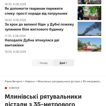
18:30, 6.08.2026
Як допомогти тваринам пережити
спеку: прості поради від патрульних
18:00, 6.08.2026
За крок до великої біди: у Дубні пожежу
зупинили біля житлового будинку
17:30, 6.08.2026
Неподалік Дубна зіткнулися дві
вантажівки
16:59, 6.08.2026
Назад
Далі
Рівне Вечірнє
>
Новини
>
Млинівські рятувальники дістали з 35-метрового колодязя кота
НОВИНИ
Млинівські рятувальники
дістали з 35-метрового