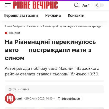
Аа
Передплата газети
Реклама
Контакти
Рівне Вечірнє
>
Новини
>
На Рівненщині перекинулось авто — постраждали мати з сином
НОВИНИ
На Рівненщині перекинулось
авто — постраждали мати з
сином
Автопригода поблизу села Маюничі Вараського
району сталася сталася сьогодні близько 10:30.
1 хв. читання
admin
29 Січня 2023, 14:15