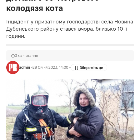
колодязя кота
Інцидент у приватному господарстві села Новина
Дубенського району стався вчора, близько 10-ї
години.
0 хв. читання
admin
29 Січня 2023, 14:00