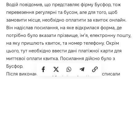
Водій повідомив, що представляє фірму Бусфор, тож
перевезення регулярні та бусом, але для того, щоб
замовити місце, необхідно оплатити за квиток онлайн.
Він надіслав посилання, на яке відкрилася форма, де
потрібно було вказати прізвище, ім’я, електронну пошту,
на яку пришлють квиток, та номер телефону. Окрім
цього, тут необхідно ввести дані платіжної карти для
миттєвої оплати квитка. Посилання дійсно було з
Бусфор.
Після виконаних інструкцій, з карти дійсно списали
суму, яка вказана за квиток. А через секунду відразу
списали всю іншу суму, яка була на карті. При чому,
знімали гроші маленькими сумами: 499, 200. Очевидно,
щоб банк не надсилав підтверджень для проведення
транзакцій. Всього у дівчини списали 1200 гривень.