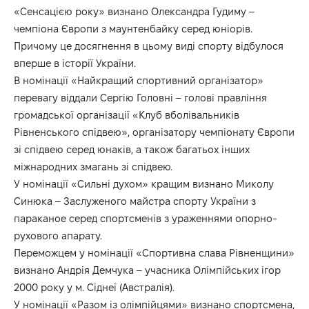
«Сенсацією року» визнано Олександра Гудиму –
чемпіона Європи з маунтенбайку серед юніорів.
Причому це досягнення в цьому виді спорту відбулося
вперше в історії України.
В номінації «Найкращий спортивний організатор»
перевагу віддали Сергію Головні – голові правління
громадської організації «Клуб вболівальників
Рівненського спідвею», організатору чемпіонату Європи
зі спідвею серед юнаків, а також багатьох інших
міжнародних змагань зі спідвею.
У номінації «Сильні духом» кращим визнано Миколу
Синюка – Заслуженого майстра спорту України з
параканое серед спортсменів з ураженнями опорно-
рухового апарату.
Переможцем у номінації «Спортивна слава Рівненщини»
визнано Андрія Демчука – учасника Олімпійських ігор
2000 року у м. Сіднеї (Австралія).
У номінації «Разом із олімпійцями» визнано спортсмена,