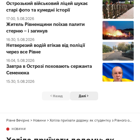
Острозький військовий ліцей шукає
старі фото та кумедні історії
17:00, 5.08.2026
Житель Рівненщини поїхав палити
стерню – і загинув
16:30, 5.08.2026
Нетверезий водій втікав від поліції
через все Рівне
16:04, 5.08.2026
Завтра в Острозі поховають сержанта
Семенюка
15:30, 5.08.2026
Назад
Далі
Рівне Вечірнє
>
Новини
>
Хотіла приїхати додому: як студентку з Рівного ошукали на блаблакар
НОВИНИ