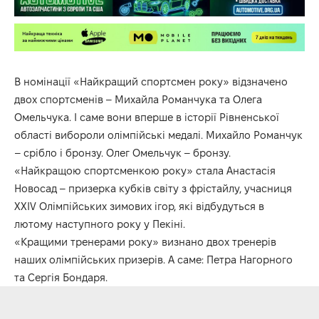
В номінації «Найкращий спортсмен року» відзначено
двох спортсменів – Михайла Романчука та Олега
Омельчука. І саме вони вперше в історії Рівненської
області вибороли олімпійські медалі. Михайло Романчук
– срібло і бронзу. Олег Омельчук – бронзу.
«Найкращою спортсменкою року» стала Анастасія
Новосад – призерка кубків світу з фрістайлу, учасниця
ХХІV Олімпійських зимових ігор, які відбудуться в
лютому наступного року у Пекіні.
«Кращими тренерами року» визнано двох тренерів
наших олімпійських призерів. А саме: Петра Нагорного
та Сергія Бондаря.