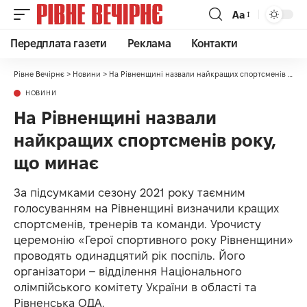
Аа
Передплата газети
Реклама
Контакти
Рівне Вечірнє
>
Новини
>
На Рівненщині назвали найкращих спортсменів року, що минає
НОВИНИ
На Рівненщині назвали
найкращих спортсменів року,
що минає
За підсумками сезону 2021 року таємним
голосуванням на Рівненщині визначили кращих
спортсменів, тренерів та команди. Урочисту
церемонію «Герої спортивного року Рівненщини»
проводять одинадцятий рік поспіль. Його
організатори – відділення Національного
олімпійського комітету України в області та
Рівненська ОДА.