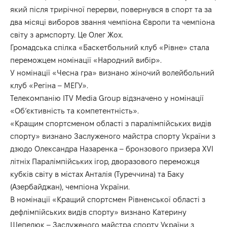
який після трирічної перерви, повернувся в спорт та за
два місяці виборов звання чемпіона Європи та чемпіона
світу з армспорту. Це Олег Жох.
Громадська спілка «Баскетбольний клуб «Рівне» стала
переможцем номінації «Народний вибір».
У номінації «Чесна гра» визнано жіночий волейбольний
клуб «Регіна – МЕГУ».
Телекомпанію ITV Media Group відзначено у номінації
«Об’єктивність та компетентність».
«Кращим спортсменом області з паралімпійських видів
спорту» визнано Заслуженого майстра спорту України з
дзюдо Олександра Назаренка – бронзового призера XVI
літніх Паралімпійських ігор, дворазового переможця
кубків світу в містах Анталія (Туреччина) та Баку
(Азербайджан), чемпіона України.
В номінації «Кращий спортсмен Рівненської області з
дефлімпійських видів спорту» визнано Катерину
Шепелюк – Заслуженого майстра спорту України з