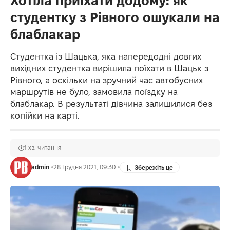
Хотіла приїхати додому: як
студентку з Рівного ошукали на
блаблакар
Студентка із Шацька, яка напередодні довгих
вихідних студентка вирішила поїхати в Шацьк з
Рівного, а оскільки на зручний час автобусних
маршрутів не було, замовила поїздку на
блаблакар. В результаті дівчина залишилися без
копійки на карті.
1 хв. читання
admin
28 Грудня 2021, 09:30