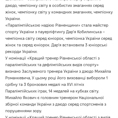
дзюдо, чемпіонку світу в особистих змаганнях серед
жінок, чемпіонку світу у командних змаганнях, чемпіонку
України.
«Паралімпійською надією Рівненщини» стала майстер
спорту України з пауерліфтингу Дар’я Кобилинська –
чемпіонка світу серед юніорок, чемпіонка України серед
жінок та серед юніорок. Дар’я встановила 3 юніорські
рекорди України.
У номінації «Кращий тренер Рівненської області з
паралімпійських та дефлімпійських видів спорту»
визнано Заслуженого тренера України з дзюдо Михайла
Романкевича, У цьому році його вихованці вибороли 1
срібну та 3 бронзових медалі на XVI літніх
Паралімпійських іграх, 14 медалей на кубках світу.
Михайло Якович є головним тренером Національної
збірної команди України з дзюдо серед спортсменів з
порушеннями зору.
У номінації «Кращий тренер Рівненської області з видів