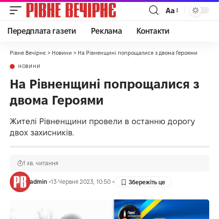
Аа
Передплата газети
Реклама
Контакти
Рівне Вечірнє
>
Новини
>
На Рівненщині попрощалися з двома Героями
НОВИНИ
На Рівненщині попрощалися з
двома Героями
Жителі Рівненщини провели в останню дорогу
двох захисників.
1 хв. читання
admin
13 Червня 2023, 10:50