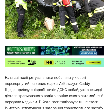
На місці події рятувальники побачили у кюветі
перевернутий легковик марки Volkswagen Caddy.
Ще до приїзду співробітників ДСНС небайдужі очевидці
дістали травмованого водія з понівеченого автомобіля й
передали медикам. Ті його госпіталізовувати не стали.
Із метою недопущення загорання транспортного засобу,