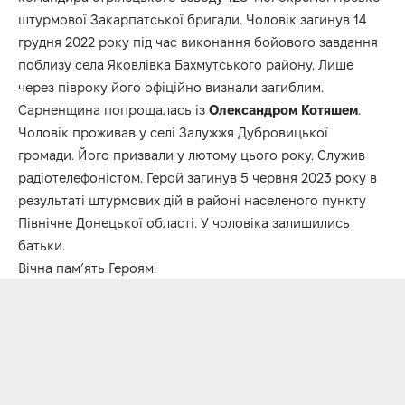
штурмової Закарпатської бригади. Чоловік загинув 14
грудня 2022 року під час виконання бойового завдання
поблизу села Яковлівка Бахмутського району. Лише
через півроку його офіційно визнали загиблим.
Сарненщина попрощалась із
Олександром Котяшем
.
Чоловік проживав у селі Залужжя Дубровицької
громади. Його призвали у лютому цього року. Служив
радіотелефоністом. Герой загинув 5 червня 2023 року в
результаті штурмових дій в районі населеного пункту
Північне Донецької області. У чоловіка залишились
батьки.
Вічна пам’ять Героям.