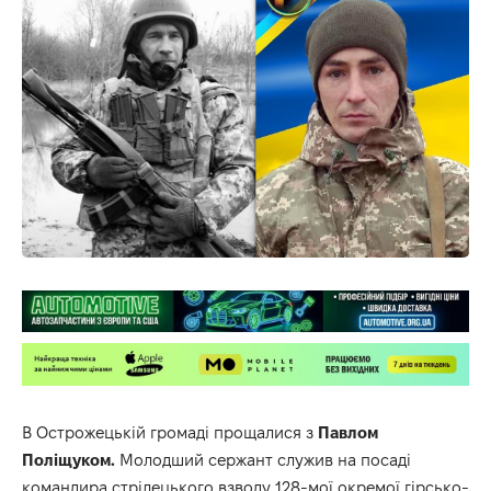
В Острожецькій громаді прощалися з
Павлом
Поліщуком.
Молодший сержант служив на посаді
командира стрілецького взводу 128-мої окремої гірсько-