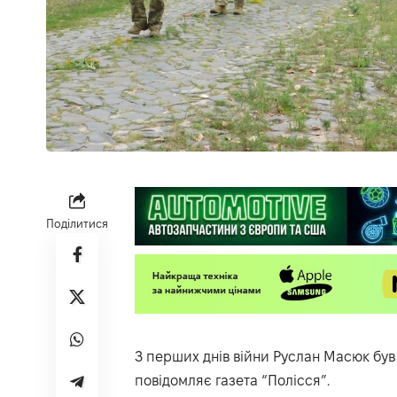
Поділитися
З перших днів війни Руслан Масюк був н
повідомляє газета
“Полісся”
.