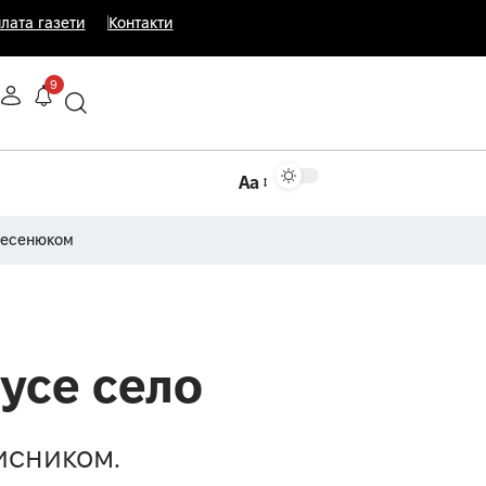
лата газети
Контакти
9
Аа
Несенюком
усе село
исником.