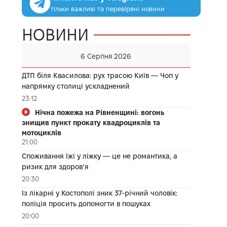
тільки важливі та перевірені новини
НОВИНИ
6 Серпня 2026
ДТП біля Квасилова: рух трасою Київ — Чоп у
напрямку столиці ускладнений
23:12
Нічна пожежа на Рівненщині: вогонь
знищив пункт прокату квадроциклів та
мотоциклів
21:00
Споживання їжі у ліжку — це не романтика, а
ризик для здоров’я
20:30
Із лікарні у Костополі зник 37-річний чоловік:
поліція просить допомогти в пошуках
20:00