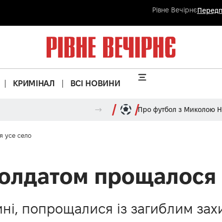
Рівне Вечірнє
Передп
КРИМІНАЛ
ВСІ НОВИНИ
Про футбол з Миколою 
я усе село
солдатом прощалося 
ині, попрощалися із загиблим зах