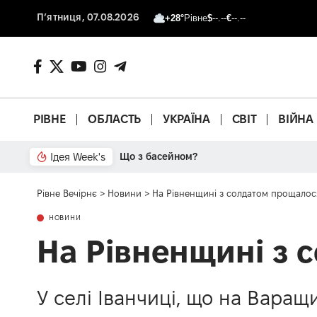
П’ятниця, 07.08.2026
+28°
Рівне
$
--.--
€
--.--
РІВНЕ
ОБЛАСТЬ
УКРАЇНА
СВІТ
ВІЙНА
Ідея Week's
Що з басейном?
Рівне Вечірнє
>
Новини
>
На Рівненщині з солдатом прощалос
НОВИНИ
На Рівненщині з 
У селі Іванчиці, що на Варащ