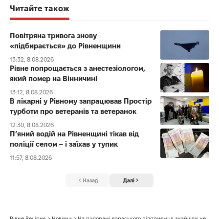
Читайте також
Повітряна тривога знову
«підбирається» до Рівненщини
13:32, 8.08.2026
Рівне попрощається з анестезіологом,
який помер на Вінничині
13:12, 8.08.2026
В лікарні у Рівному запрацював Простір
турботи про ветеранів та ветеранок
12:30, 8.08.2026
П’яний водій на Рівненщині тікав від
поліції селом – і заїхав у тупик
11:57, 8.08.2026
Назад
Далі
Рівне Вечірнє
>
Новини
>
На пилорамі вараського підприємця знайшли незаконну деревину