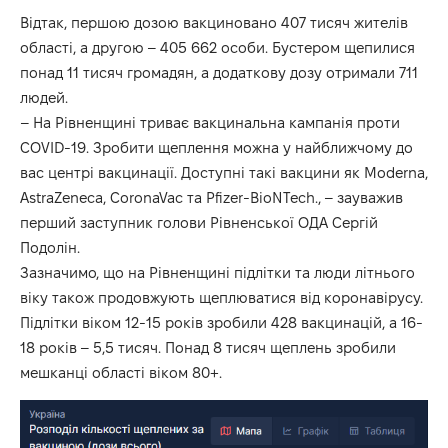
Відтак, першою дозою вакциновано 407 тисяч жителів
області, а другою – 405 662 особи. Бустером щепилися
понад 11 тисяч громадян, а додаткову дозу отримали 711
людей.
– На Рівненщині триває вакцинальна кампанія проти
COVID-19. Зробити щеплення можна у найближчому до
вас центрі вакцинації. Доступні такі вакцини як Moderna,
AstraZeneca, CoronaVac та Pfizer-BioNTech., – зауважив
перший заступник голови Рівненської ОДА Сергій
Подолін.
Зазначимо, що на Рівненщині підлітки та люди літнього
віку також продовжують щеплюватися від коронавірусу.
Підлітки віком 12-15 років зробили 428 вакцинацій, а 16-
18 років – 5,5 тисяч. Понад 8 тисяч щеплень зробили
мешканці області віком 80+.