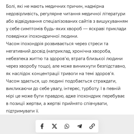
Болі, які не мають медичних причин, надмірна
недовірливість, регулярне читання медичної літератури
або відвідування спеціалізованих сайтів з вишукуванням
у себе симптомів будь-яких хвороб — яскраві приклади
поведінки іпохондричної людини.
Часом іпохондрія розвивається через стреси та
негативний досвід (наприклад, хронічна хвороба,
небезпека життю та здоров’ю, втрата близької людини
через хворобу тощо), але може виникнути безпідставно,
як наслідок концентрації тривоги на темі здоров’я.
Часом здається, що людині подобається страждати,
викликаючи до себе увагу, інтерес, турботу. І в певній
мірі це може бути правдою, адже іпохондрик перебуває
в позиції жертви, а жертві прийнято співчувати,
підтримувати її.