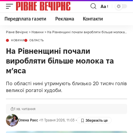
Аа
Передплата газети
Реклама
Контакти
Рівне Вечірнє
>
Новини
>
На Рівненщині почали виробляти більше молока та м’яса
НОВИНИ
ОБЛАСТЬ
На Рівненщині почали
виробляти більше молока та
м’яса
По області нині утримують близько 20 тисяч голів
великої рогатої худоби.
1 хв. читання
Олена Ракс
11 Травня 2026, 11:03