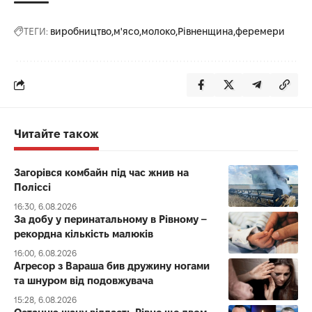
ТЕГИ:
виробництво
м'ясо
молоко
Рівненщина
феремери
Читайте також
Загорівся комбайн під час жнив на
Поліссі
16:30, 6.08.2026
За добу у перинатальному в Рівному –
рекордна кількість малюків
16:00, 6.08.2026
Агресор з Вараша бив дружину ногами
та шнуром від подовжувача
15:28, 6.08.2026