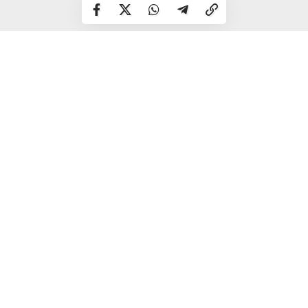
— Шахи формують стратегічне мислення, вчать
аналізувати ситуацію та приймати рішення. У