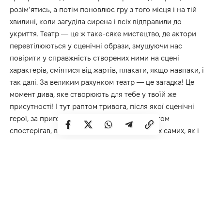
розім’ятись, а потім поновлює гру з того місця і на тій
хвилині, коли загуділа сирена і всіх відправили до
укриття. Театр — це ж таке-сяке мистецтво, де актори
перевтілюються у сценічні образи, змушуючи нас
повірити у справжність створених ними на сцені
характерів, сміятися від жартів, плакати, якщо навпаки, і
так далі. За великим рахунком театр — це загадка! Це
момент дива, яке створюють для тебе у твоїй же
присутності! І тут раптом тривога, після якої сценічні
герої, за пригодами яких ти щойно із захватом
спостерігав, вмить перетворюються у таких самих, як і
ти, потенційних жертв ворожого обстрілу, лише у гримі
та сценічних костюмах. Ну нехай тривога закінчиться і
вистава відновиться, але як тепер знову увімкнутися у
театральне дійство, якщо знаєш, що його щомиті може
перервати ще одна тривога? Так воно тоді, власне, і
вийшло. Після другої та третьої тривоги найбільш
терплячим глядачам, які ще не залишили театр, сказали,