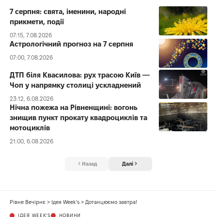
7 серпня: свята, іменини, народні
прикмети, події
07:15, 7.08.2026
Астрологічний прогноз на 7 серпня
07:00, 7.08.2026
ДТП біля Квасилова: рух трасою Київ —
Чоп у напрямку столиці ускладнений
23:12, 6.08.2026
Нічна пожежа на Рівненщині: вогонь
знищив пункт прокату квадроциклів та
мотоциклів
21:00, 6.08.2026
Назад
Далі
Рівне Вечірнє
>
Ідея Week's
>
Дотанцюємо завтра!
ІДЕЯ WEEK'S
НОВИНИ