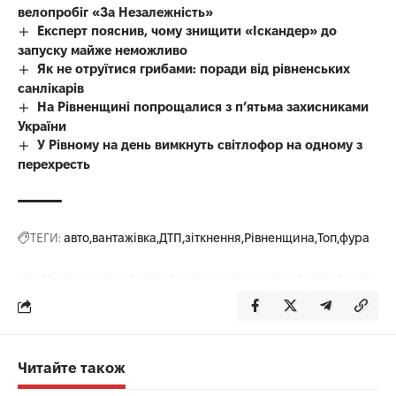
велопробіг «За Незалежність»
Експерт пояснив, чому знищити «Іскандер» до
запуску майже неможливо
Як не отруїтися грибами: поради від рівненських
санлікарів
На Рівненщині попрощалися з п’ятьма захисниками
України
У Рівному на день вимкнуть світлофор на одному з
перехресть
ТЕГИ:
авто
вантажівка
ДТП
зіткнення
Рівненщина
Топ
фура
Читайте також