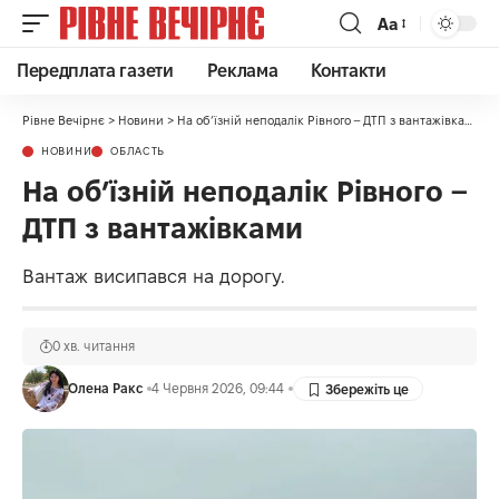
Аа
Передплата газети
Реклама
Контакти
Рівне Вечірнє
>
Новини
>
На об’їзній неподалік Рівного – ДТП з вантажівками
НОВИНИ
ОБЛАСТЬ
На об’їзній неподалік Рівного –
ДТП з вантажівками
Вантаж висипався на дорогу.
0 хв. читання
Олена Ракс
4 Червня 2026, 09:44