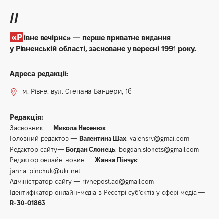
//
«Рівне вечірнє» — перше приватне видання
у Рівненській області, засноване у вересні 1991 року.
Адреса редакції:
м. Рівне. вул. Степана Бандери, 1б
Редакція:
Засновник —
Микола Несенюк
Головний редактор —
Валентина Шах
:
valensrv@gmail.com
Редактор сайту—
Богдан Слонець
:
bogdan.slonets@gmail.com
Редактор онлайн-новин —
Жанна Пінчук
:
janna_pinchuk@ukr.net
Адміністратор сайту —
rivnepost.ad@gmail.com
Ідентифікатор онлайн-медіа в Реєстрі суб’єктів у сфері медіа —
R-30-01863