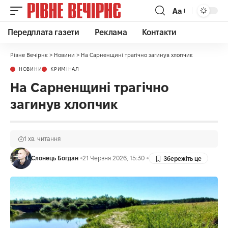
Аа
Передплата газети
Реклама
Контакти
Рівне Вечірнє
>
Новини
>
На Сарненщині трагічно загинув хлопчик
НОВИНИ
КРИМІНАЛ
На Сарненщині трагічно
загинув хлопчик
1 хв. читання
Слонець Богдан
21 Червня 2026, 15:30