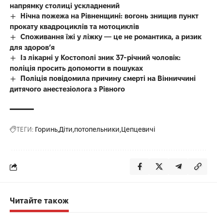
напрямку столиці ускладнений
Нічна пожежа на Рівненщині: вогонь знищив пункт
прокату квадроциклів та мотоциклів
Споживання їжі у ліжку — це не романтика, а ризик
для здоров’я
Із лікарні у Костополі зник 37-річний чоловік:
поліція просить допомогти в пошуках
Поліція повідомила причину смерті на Вінниччині
дитячого анестезіолога з Рівного
ТЕГИ:
Горинь
Діти
потопельники
Цепцевичі
Читайте також