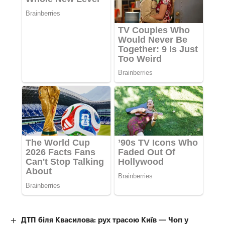
ДТП біля Квасилова: рух трасою Київ — Чоп у