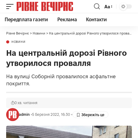
Аа
Передплата газети
Реклама
Контакти
Рівне Вечірнє
>
Новини
>
На центральній дорозі Рівного утворилося провалля
НОВИНИ
На центральній дорозі Рівного
утворилося провалля
На вулиці Соборній провалилося асфальтне
покриття.
0 хв. читання
admin
5 Березня 2022, 16:30