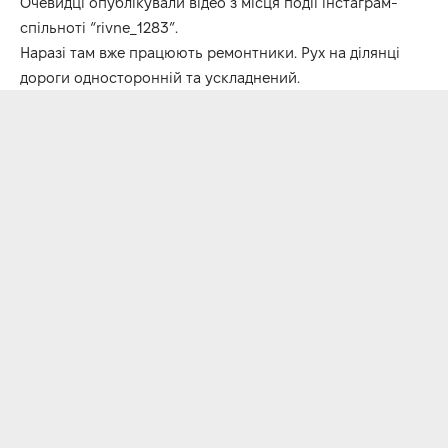
Очевидці опублікували відео з місця події інстаграм-
спільноті “rivne_1283”.
Наразі там вже працюють ремонтники. Рух на ділянці
дороги односторонній та ускладнений.