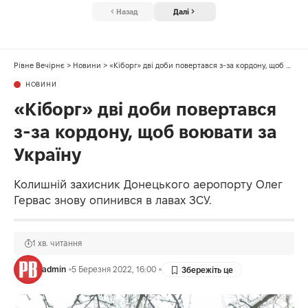
Назад
Далі
Рівне Вечірнє
>
Новини
>
«Кіборг» дві доби повертався з-за кордону, щоб воювати за Україну
НОВИНИ
«Кіборг» дві доби повертався
з-за кордону, щоб воювати за
Україну
Колишній захисник Донецького аеропорту Олег
Гервас знову опинився в лавах ЗСУ.
1 хв. читання
admin
5 Березня 2022, 16:00