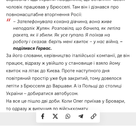
чоловік працював у Брюсселі. Там він і дізнався про
повномасштабне вторгнення Росії:
– Зателефонувала кохана дівчина, вона живе
неподалік Жулян. Розповіла, що бачила, як летіла
ракета, як її збили. Як усе гупало. Я поїхав на
роботу і сказав: беріть мені квиток – у нас війна,
–
поділився Гервас.
За його словами, керівництво італійської компанії, де він
працює, відразу ж увійшло у становище і взяло йому
квиток на літак до Києва. Проте наступного дня
повітряний простір уже був закритий, тому довелося
летіти з Брюсселя до Варшави. А із Польщі до столиці
України – добиратися автобусом.
На все це пішло дві доби. Коли Олег приїхав у Бровари,
то одразу ж вирушив до військкомату.