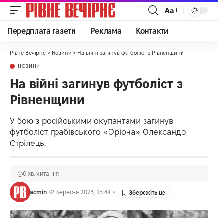
Аа
Передплата газети
Реклама
Контакти
Рівне Вечірнє
>
Новини
>
На війні загинув футболіст з Рівненщини
НОВИНИ
На війні загинув футболіст з
Рівненщини
У бою з російськими окупантами загинув
футболіст грабівського «Оріона» Олександр
Стрілець.
0 хв. читання
admin
2 Вересня 2023, 15:44