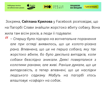
Зокрема,
Світлана Крилова
у
Facebook
розповідає, що
на Пагорбі Слави знайшли жорстоко вбиту собаку. Вона
жила там вісім років, а люди її годували:
–
Спершу була підозра на вогнепальне поранення
але при огляді виявилось, що це колото-різана
рана. Впевнена, що це не перша собака, яку так
жорстоко вбили, бо було декілька випадків, коли
собаки безслідно зникали. Деякі поверталися з
колотими ранами, але живі. Раніше думали, що це
випадковість, а тепер впевнені, що це наслідки
людського садизму. Мабуть на пагорбі хтось
влаштовує «сафарі» на соба
к.