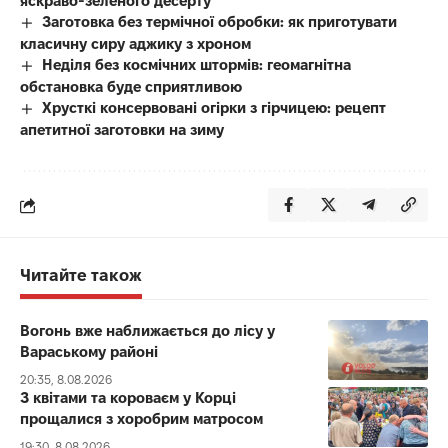
яскраво-зеленого десерту
Заготовка без термічної обробки: як приготувати
класичну сиру аджику з хроном
Неділя без космічних штормів: геомагнітна
обстановка буде сприятливою
Хрусткі консервовані огірки з гірчицею: рецепт
апетитної заготовки на зиму
Читайте також
Вогонь вже наближається до лісу у
Вараському районі
20:35, 8.08.2026
З квітами та короваєм у Корці
прощалися з хоробрим матросом
19:30, 8.08.2026