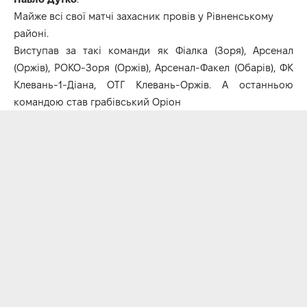
Майже всі свої матчі захасник провів у Рівненському
районі.
Виступав за такі команди як Фіалка (Зоря), Арсенал
(Оржів), РОКО-Зоря (Оржів), Арсенал-Факел (Обарів), ФК
Клевань-1-Діана, ОТГ Клевань-Оржів. А останньою
командою став грабівський Оріон