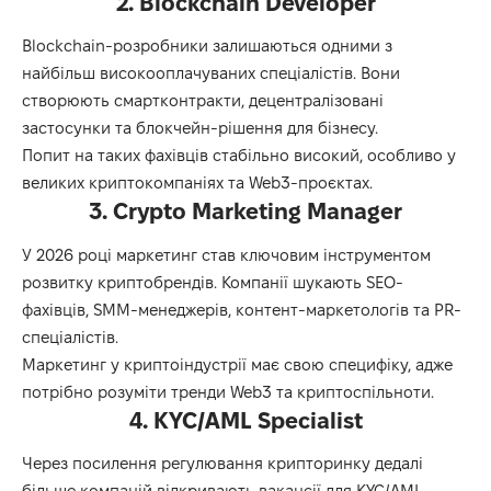
2. Blockchain Developer
Blockchain-розробники залишаються одними з
найбільш високооплачуваних спеціалістів. Вони
створюють смартконтракти, децентралізовані
застосунки та блокчейн-рішення для бізнесу.
Попит на таких фахівців стабільно високий, особливо у
великих криптокомпаніях та Web3-проєктах.
3. Crypto Marketing Manager
У 2026 році маркетинг став ключовим інструментом
розвитку криптобрендів. Компанії шукають SEO-
фахівців, SMM-менеджерів, контент-маркетологів та PR-
спеціалістів.
Маркетинг у криптоіндустрії має свою специфіку, адже
потрібно розуміти тренди Web3 та криптоспільноти.
4. KYC/AML Specialist
Через посилення регулювання крипторинку дедалі
більше компаній відкривають вакансії для KYC/AML-