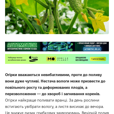
Огірки вважаються невибагливими, проте до поливу
вони дуже чутливі. Нестача вологи може призвести до
повільного росту та деформованих плодів, а
перезволоження — до хвороб і загнивання коренів.
Огірки найкраще поливати вранці. За день рослини
встигають увібрати вологу, а листя висихає до вечора.
Це знижує ризик грибкових захворювань. Вечірній полив