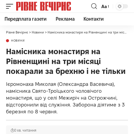
Аа
Передплата газети
Реклама
Контакти
Рівне Вечірнє
>
Новини
>
Намісника монастиря на Рівненщині на три місяці покарали за брехню і не тільки
НОВИНИ
Намісника монастиря на
Рівненщині на три місяці
покарали за брехню і не тільки
Ієромонаха Миколая (Олександра Васевича),
намісника Свято-Троїцького чоловічого
монастиря, що у селі Межиріч на Острожчині,
відсторонили від служіння. Заборона діятиме з 3
березня по 8 червня.
0 хв. читання