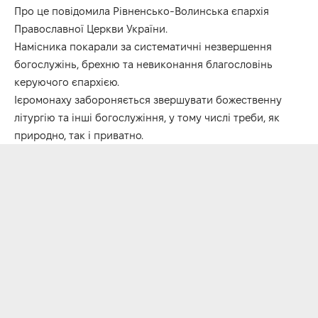
Про це повідомила
Рівненсько-Волинська єпархія
Православної Церкви України.
Намісника покарали за систематичні незвершення
богослужінь, брехню та невиконання благословінь
керуючого єпархією.
Ієромонаху забороняється звершувати божественну
літургію та інші богослужіння, у тому числі треби, як
природно, так і приватно.