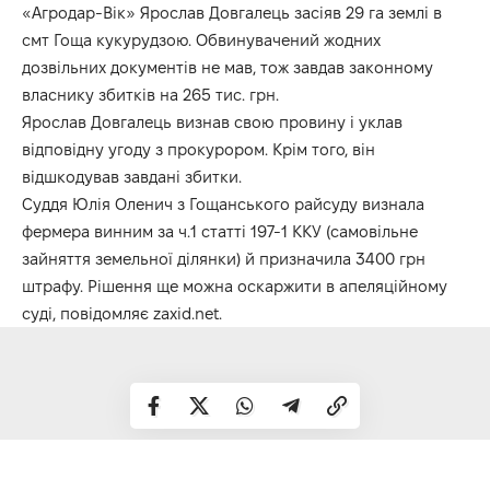
«Агродар-Вік» Ярослав Довгалець засіяв 29 га землі в
смт Гоща кукурудзою. Обвинувачений жодних
дозвільних документів не мав, тож завдав законному
власнику збитків на 265 тис. грн.
Ярослав Довгалець визнав свою провину і уклав
відповідну угоду з прокурором. Крім того, він
відшкодував завдані збитки.
Суддя Юлія Оленич з Гощанського райсуду визнала
фермера винним за ч.1 статті 197-1 ККУ (самовільне
зайняття земельної ділянки) й призначила 3400 грн
штрафу. Рішення ще можна оскаржити в апеляційному
суді, повідомляє
zaxid.net.