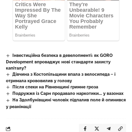
Інвестиційна безпека в девелопменті: як GORO
Development впроваджує нові стандарти захисту
капіталу?
Дівчина з Костопільщини впала з велосипеда – і
отримала крововилив у голову
Після спеки на Рівненщині гримне гроза
Подружжя із Сарн продавало наркотики… у вазонах
На Здолбунівщині чоловік підпалив поле й опинився
у реанімації