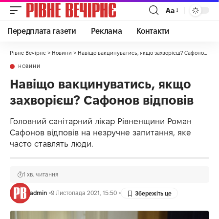
Аа
Передплата газети
Реклама
Контакти
Рівне Вечірнє
>
Новини
>
Навіщо вакцинуватись, якщо захворієш? Сафонов відповів
НОВИНИ
Навіщо вакцинуватись, якщо
захворієш? Сафонов відповів
Головний санітарний лікар Рівненщини Роман
Сафонов відповів на незручне запитання, яке
часто ставлять люди.
1 хв. читання
admin
9 Листопада 2021, 15:50