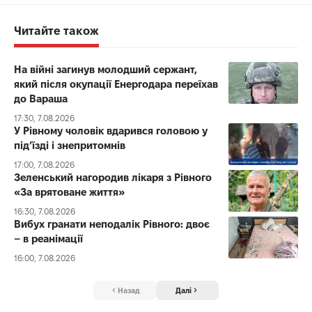
Читайте також
На війні загинув молодший сержант,
який після окупації Енергодара переїхав
до Вараша
17:30, 7.08.2026
У Рівному чоловік вдарився головою у
під’їзді і знепритомнів
17:00, 7.08.2026
Зеленський нагородив лікаря з Рівного
«За врятоване життя»
16:30, 7.08.2026
Вибух гранати неподалік Рівного: двоє
– в реанімації
16:00, 7.08.2026
Назад
Далі