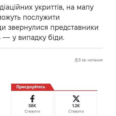
іаційних укриттів, на мапу
зможуть послужити
ади звернулися представники
 — у випадку біди.
3 хв. читання
Приєднуйтесь
58K
1.2K
Стежити
Стежити