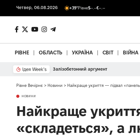
Четвер, 06.08.2026
+39°
Рівне
$
--.--
€
--.--
РІВНЕ
ОБЛАСТЬ
УКРАЇНА
СВІТ
ВІЙНА
Ідея Week's
Залізобетонний аргумент
Рівне Вечірнє
>
Новини
>
Найкраще укриття — підвал «панель
НОВИНИ
Найкраще укриття
«складеться», а 