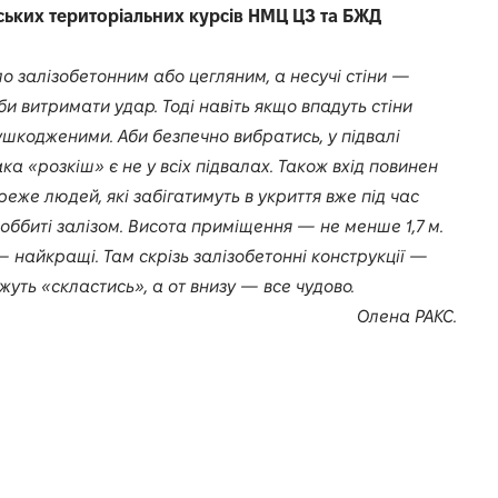
ьких територіальних курсів НМЦ ЦЗ та БЖД
о залізобетонним або цегляним, а несучі стіни —
аби витримати удар. Тоді навіть якщо впадуть стіни
ушкодженими. Аби безпечно вибратись, у підвалі
така «розкіш» є не у всіх підвалах. Також вхід повинен
еже людей, які забігатимуть в укриття вже під час
о оббиті залізом. Висота приміщення — не менше 1,7 м.
— найкращі. Там скрізь залізобетонні конструкції —
ожуть «скластись», а от внизу — все чудово.
Олена РАКС.