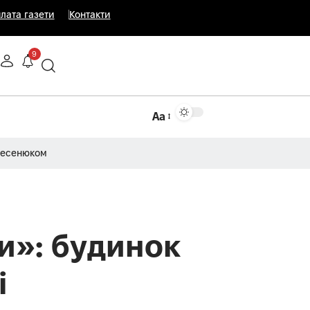
лата газети
Контакти
9
Аа
Несенюком
и»: будинок
і