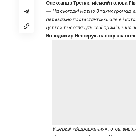
Олександр Третяк, міський голова Рів
— На сьогодні маємо 8 таких громад, як
переважно протестантські, але є і като
церкви теж оглянуть свої приміщення н
Володимир Нестерук, пастор євангель
— У церкві «Відродження» готові виділ