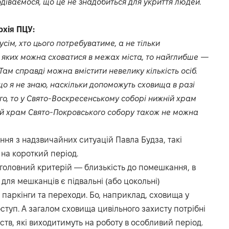
діваємося, що це не знадобиться для укриття людей.
рхія ПЦУ:
сім, хто цього потребуватиме, а не тільки
яких можна сховатися в межах міста, то найглибше —
Там справді можна вмістити невелику кількість осіб.
що я не знаю, наскільки допоможуть сховища в разі
го, то у Свято-Воскресенському соборі нижній храм
ій храм Свято-Покровського собору також не можна
ння з надзвичайних ситуацій Павла Будза, такі
на короткий період.
 головний критерій — близькість до помешкання, в
для мешканців є підвальні (або цокольні)
 паркінги та переходи. Бо, наприклад, сховища у
туп. А загалом сховища цивільного захисту потрібні
тв, які виходитимуть на роботу в особливий період.