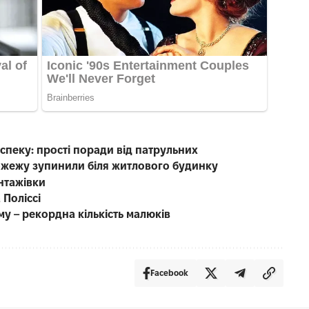
пеку: прості поради від патрульних
 пожежу зупинили біля житлового будинку
антажівки
 Поліссі
у – рекордна кількість малюків
Facebook