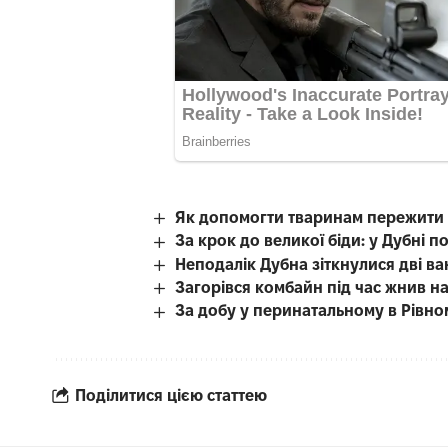
Як допомогти тваринам пережити с
За крок до великої біди: у Дубні
Неподалік Дубна зіткнулися дві в
Загорівся комбайн під час жнив на
За добу у перинатальному в Рівном
Поділитися цією статтею