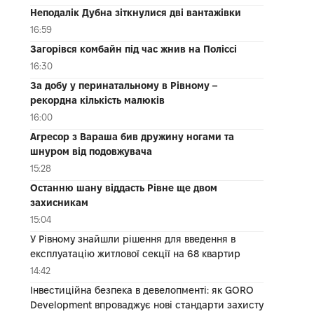
Неподалік Дубна зіткнулися дві вантажівки
16:59
Загорівся комбайн під час жнив на Поліссі
16:30
За добу у перинатальному в Рівному –
рекордна кількість малюків
16:00
Агресор з Вараша бив дружину ногами та
шнуром від подовжувача
15:28
Останню шану віддасть Рівне ще двом
захисникам
15:04
У Рівному знайшли рішення для введення в
експлуатацію житлової секції на 68 квартир
14:42
Інвестиційна безпека в девелопменті: як GORO
Development впроваджує нові стандарти захисту