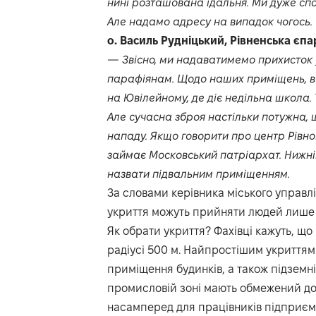
нині розташована їдальня. Ми дуже спо
Але надамо адресу на випадок чогось.
о. Василь Рудніцький, Рівненська єпа
— Звісно, ми надаватимемо прихисток у
парафіянам. Щодо наших приміщень, в 
на Ювілейному, де діє недільна школа. 
Але сучасна зброя настільки потужна, 
нападу. Якщо говорити про центр Рівно
займає Московський патріархат. Нижн
назвати підвальним приміщенням.
За словами керівника міського управлі
укриття можуть прийняти людей лише 
Як обрати укриття? Фахівці кажуть, що
радіусі 500 м. Найпростішим укриттям 
приміщення будинків, а також підземні
промисловій зоні мають обмежений дос
насамперед для працівників підприємс