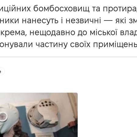
диційних бомбосховищ та протирад
ники нанесуть і незвичні — які 
крема, нещодавно до міської вл
понували частину своїх приміщень