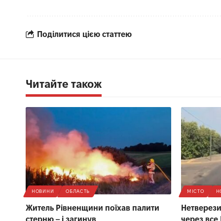
Поділитися цією статтею
Читайте також
НОВИНИ
ОБЛАСТЬ
МІСТО
Н
Житель Рівненщини поїхав палити
Нетверезий
стерню – і загинув
через все 