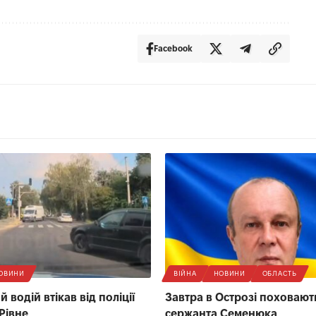
Facebook
ОВИНИ
ВІЙНА
НОВИНИ
ОБЛАСТЬ
 водій втікав від поліції
Завтра в Острозі поховают
Рівне
сержанта Семенюка