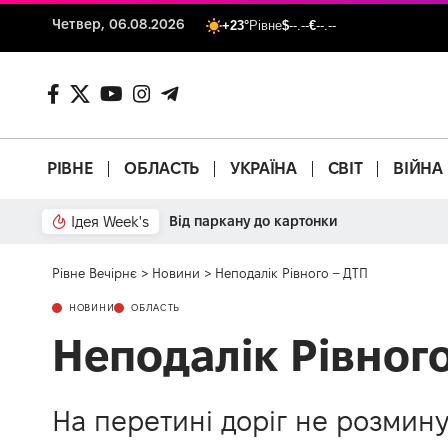
Четвер, 06.08.2026
+23°
Рівне
$
--.--
€
--.--
РІВНЕ
ОБЛАСТЬ
УКРАЇНА
СВІТ
ВІЙНА
Ідея Week's
Від паркану до картонки
Рівне Вечірнє
>
Новини
>
Неподалік Рівного – ДТП
НОВИНИ
ОБЛАСТЬ
Неподалік Рівног
На перетині доріг не розмин