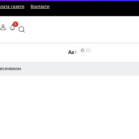
лата газети
Контакти
9
Аа
Несенюком