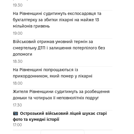
19:30
На Рівненщині судитимуть експосадовця та
бухгалтерку за збитки лікарні на майже 13
мільйонів гривень
19:00
Військовий отримав умовний термін за
смертельну ДТП і залишення потерпілого без
допомоги
18:30
На Рівненщині попрощаються із
прикордонником, який помер у лікарні
18:00
Жителя Рівненщини судитимуть за розбещення
доньки та чотирьох її неповнолітніх подруг
17:30
Острозький військовий ліцей шукає старі
фото та кумедні історії
17:00