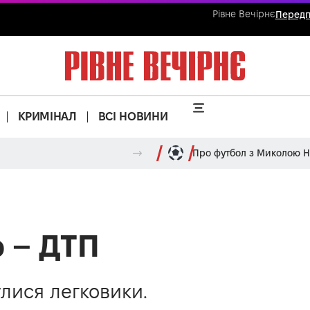
Рівне Вечірнє
Передп
КРИМІНАЛ
ВСІ НОВИНИ
Про футбол з Миколою 
о – ДТП
улися легковики.