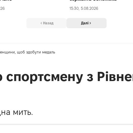
026
15:30, 5.08.2026
Назад
Далі
ненщини, щоб здобути медаль
 спортсмену з Рівн
дна мить.