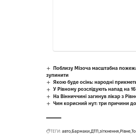
Поблизу Мізоча масштабна пожежа 
зупинити
Якою буде осінь: народні прикмет
У Рівному розслідують напад на 16-
На Вінниччині загинув лікар з Рі
Чим корисний нут: три причини до
ТЕГИ:
авто
Бармаки
ДТП
зіткнення
Рівне
То