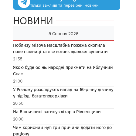
тільки важливі та перевірені новини
НОВИНИ
5 Серпня 2026
Поблизу Мізоча масштабна пожежа охопила
поле пшениці та ліс: вогонь вдалося зупинити
21:35
Якою буде осінь: народні прикмети на Яблучний
Спас
21:00
У Рівному розслідують напад на 16-річну дівчину
у під’їзді багатоповерхівки
20:30
На Вінниччині загинув лікар з Рівненщини
20:00
Чим корисний нут: три причини додати його до
раціону