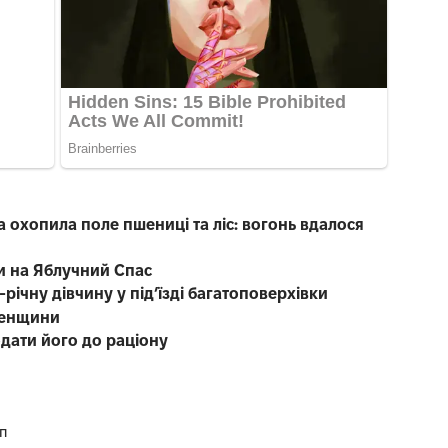
охопила поле пшениці та ліс: вогонь вдалося
и на Яблучний Спас
річну дівчину у під’їзді багатоповерхівки
вненщини
дати його до раціону
п