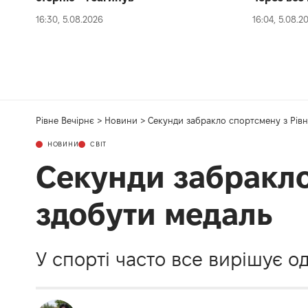
16:30, 5.08.2026
16:04, 5.08.2
Рівне Вечірнє
>
Новини
>
Секунди забракло спортсмену з Рів
НОВИНИ
СВІТ
Секунди забракло
здобути медаль
У спорті часто все вирішує о