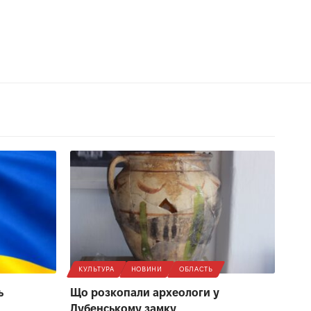
КУЛЬТУРА
НОВИНИ
ОБЛАСТЬ
ь
Що розкопали археологи у
Дубенському замку