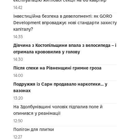
14:42
Інвестиційна безпека в девелопменті: як GORO
Development впроваджує нові стандарти захисту
капіталу?
14:35
Дівчина з Костопільщини впала з велосипеда – і
отримала крововилив у голову
14:30
Після спеки на Рівненщині гримне гроза
14:00
Подружжя із Сарн продавало наркотики… у
вазонах
13:20
На Здолбунівщині чоловік підпалив поле й
опинився у реанімації
12:50
Полігон для плитки
12:27