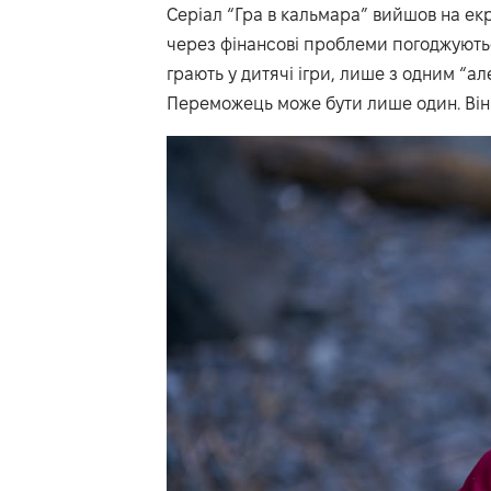
Серіал “Гра в кальмара” вийшов на екр
через фінансові проблеми погоджуються 
грають у дитячі ігри, лише з одним “ал
Переможець може бути лише один. Він