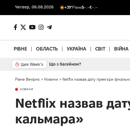
Четвер, 06.08.2026
+39°
Рівне
$
--.--
€
--.--
РІВНЕ
ОБЛАСТЬ
УКРАЇНА
СВІТ
ВІЙНА
Ідея Week's
Що з басейном?
Рівне Вечірнє
>
Новини
>
Netflix назвав дату прем`єри фіналь
НОВИНИ
Netflix назвав да
кальмара»