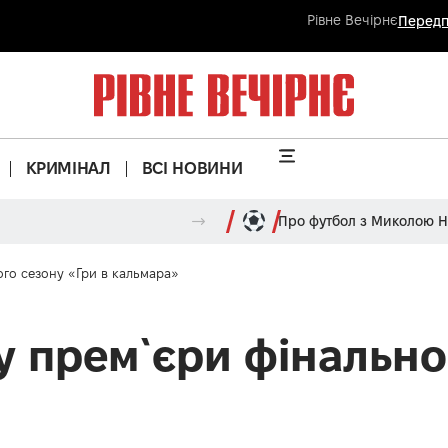
Рівне Вечірнє
Передп
КРИМІНАЛ
ВСІ НОВИНИ
Про футбол з Миколою 
ного сезону «Гри в кальмара»
ту прем`єри фінально