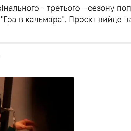
фінального - третього - сезону по
"Гра в кальмара". Проєкт вийде на