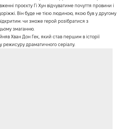
вженні проєкту Гі Хун відчуватиме почуття провини і
ріжжі. Він буде не тією людиною, якою був у другому
відкритим: чи зможе герой розібратися з
цьому змаганню.
йняв Хван Дон Гек, який став першим в історії
ну режисуру драматичного серіалу.