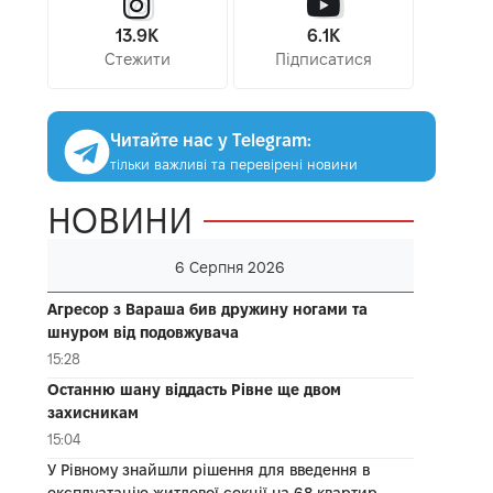
13.9K
6.1K
Стежити
Підписатися
Читайте нас у Telegram:
тільки важливі та перевірені новини
НОВИНИ
6 Серпня 2026
Агресор з Вараша бив дружину ногами та
шнуром від подовжувача
15:28
Останню шану віддасть Рівне ще двом
захисникам
15:04
У Рівному знайшли рішення для введення в
експлуатацію житлової секції на 68 квартир