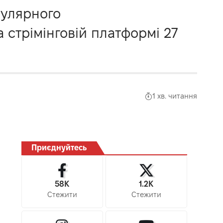
пулярного
 стрімінговій платформі 27
1 хв. читання
Приєднуйтесь
58K
1.2K
Стежити
Стежити