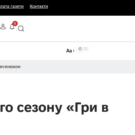
лата газети
Контакти
9
Аа
Несенюком
го сезону «Гри в