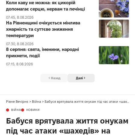
Коли каву не можна: як цикорій
допомагає серцю, нервам та печінці
07:45, 8.08.2026
На Рівненщині очікується мінлива
хмарність та суттєве зниження
температури
07:30, 8.08.2026
8 серпня: свята, іменини, народні
прикмети, події
07:15, 8.08.2026
Назад
Далі
Рівне Вечірнє
>
Війна
>
Бабуся врятувала життя онукам під час атаки «шахедів» на Рівненщині
ВІЙНА
НОВИНИ
Бабуся врятувала життя онукам
під час атаки «шахедів» на