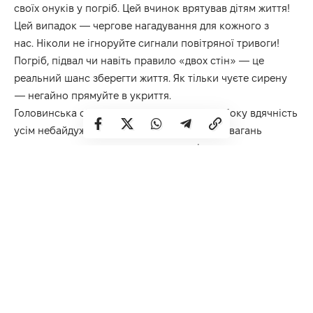
своїх онуків у погріб. Цей вчинок врятував дітям життя!
Цей випадок — чергове нагадування для кожного з
нас. Ніколи не ігноруйте сигнали повітряної тривоги!
Погріб, підвал чи навіть правило «двох стін» — це
реальний шанс зберегти життя. Як тільки чуєте сирену
— негайно прямуйте в укриття.
Головинська сільська рада висловлює глибоку вдячність
усім небайдужим жителям громади, які без вагань
кинулися на допомогу односельцям і долучилися до
ліквідації наслідків атаки.