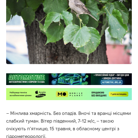
– Мінлива хмарність. Без опадів. Вночі та вранці місцями
слабкий туман. Вітер південний, 7-12 м/с, – такою
очікують п’ятницю, 15 травня, в
обласному
центрі
з
гідрометеорології
.