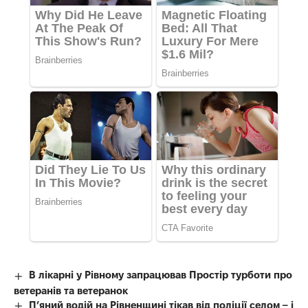
В лікарні у Рівному запрацював Простір турботи про
ветеранів та ветеранок
П’яний водій на Рівненщині тікав від поліції селом – і