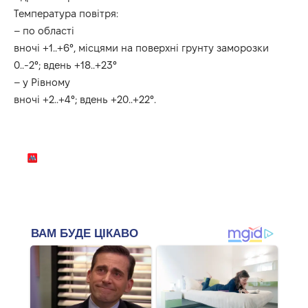
Температура повітря:
– по області
вночі +1..+6°, місцями на поверхні грунту заморозки
0..-2°; вдень +18..+23°
– у Рівному
вночі +2..+4°; вдень +20..+22°.