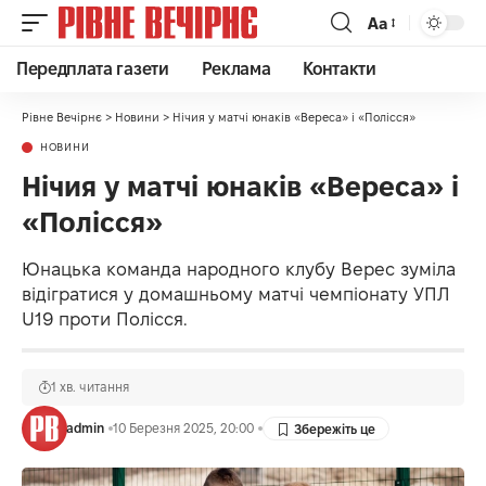
Аа
Передплата газети
Реклама
Контакти
Рівне Вечірнє
>
Новини
>
Нічия у матчі юнаків «Вереса» і «Полісся»
НОВИНИ
Нічия у матчі юнаків «Вереса» і
«Полісся»
Юнацька команда народного клубу Верес зуміла
відігратися у домашньому матчі чемпіонату УПЛ
U19 проти Полісся.
1 хв. читання
admin
10 Березня 2025, 20:00