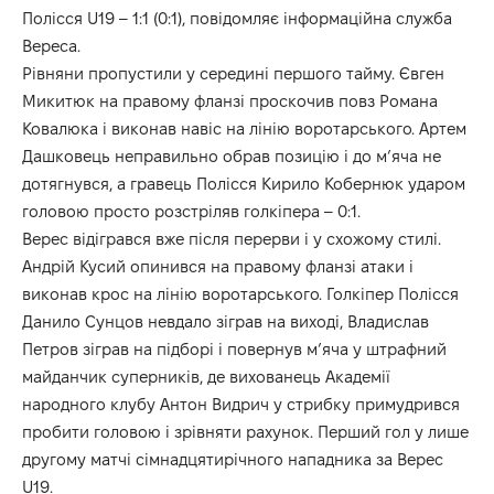
Полісся U19 – 1:1 (0:1), повідомляє інформаційна служба
Вереса.
Рівняни пропустили у середині першого тайму. Євген
Микитюк на правому фланзі проскочив повз Романа
Ковалюка і виконав навіс на лінію воротарського. Артем
Дашковець неправильно обрав позицію і до м’яча не
дотягнувся, а гравець Полісся Кирило Кобернюк ударом
головою просто розстріляв голкіпера – 0:1.
Верес відігрався вже після перерви і у схожому стилі.
Андрій Кусий опинився на правому фланзі атаки і
виконав крос на лінію воротарського. Голкіпер Полісся
Данило Сунцов невдало зіграв на виході, Владислав
Петров зіграв на підборі і повернув м’яча у штрафний
майданчик суперників, де вихованець Академії
народного клубу Антон Видрич у стрибку примудрився
пробити головою і зрівняти рахунок. Перший гол у лише
другому матчі сімнадцятирічного нападника за Верес
U19.