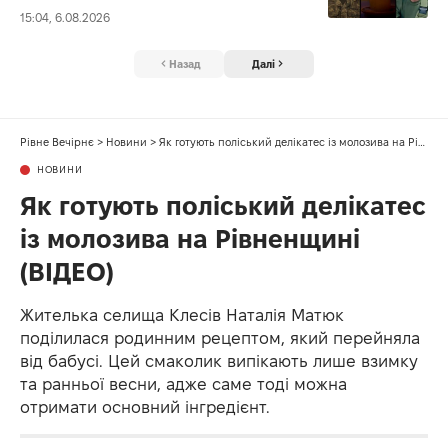
15:04, 6.08.2026
Назад
Далі
Рівне Вечірнє
>
Новини
>
Як готують поліський делікатес із молозива на Рівненщині (ВІДЕО)
НОВИНИ
Як готують поліський делікатес
із молозива на Рівненщині
(ВІДЕО)
Жителька селища Клесів Наталія Матюк
поділилася родинним рецептом, який перейняла
від бабусі. Цей смаколик випікають лише взимку
та ранньої весни, адже саме тоді можна
отримати основний інгредієнт.