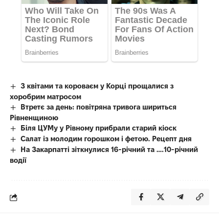
З квітами та короваєм у Корці прощалися з
хоробрим матросом
Втретє за день: повітряна тривога шириться
Рівненщиною
Біля ЦУМу у Рівному прибрали старий кіоск
Салат із молодим горошком і фетою. Рецепт дня
На Закарпатті зіткнулися 16-річний та ….10-річний
водії