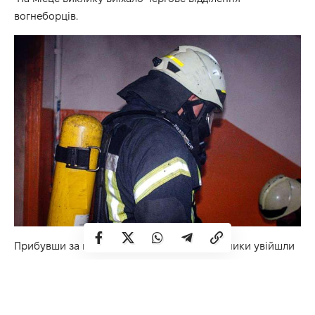
вогнеборців.
Прибувши за вказаною адресою, рятувальники увійшли
до вщент задимленої квартири та вивели на свіже
повітря жінку 1962 року народження та її сина 1991 року
народження.