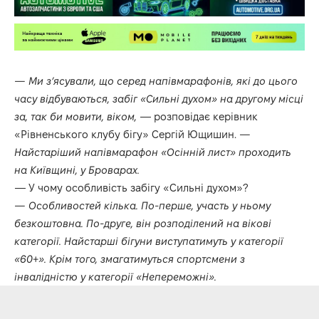
— Ми з’ясували, що серед напівмарафонів, які до цього
часу відбуваються, забіг «Сильні духом» на другому місці
за, так би мовити, віком,
— розповідає керівник
«Рівненського клубу бігу» Сергій Ющишин.
—
Найстаріший напівмарафон «Осінній лист» проходить
на Київщині, у Броварах.
— У чому особливість забігу «Сильні духом»?
— Особливостей кілька. По-перше, участь у ньому
безкоштовна. По-друге, він розподілений на вікові
категорії. Найстарші бігуни виступатимуть у категорії
«60+». Крім того, змагатимуться спортсмени з
інвалідністю у категорії «Непереможні».