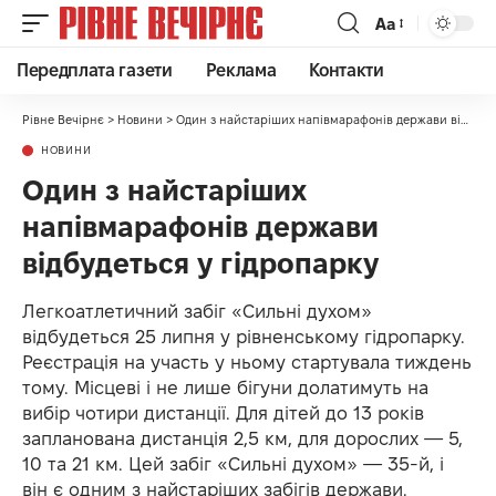
Аа
Передплата газети
Реклама
Контакти
Рівне Вечірнє
>
Новини
>
Один з найстаріших напівмарафонів держави відбудеться у гідропарку
НОВИНИ
Один з найстаріших
напівмарафонів держави
відбудеться у гідропарку
Легкоатлетичний забіг «Сильні духом»
відбудеться 25 липня у рівненському гідропарку.
Реєстрація на участь у ньому стартувала тиждень
тому. Місцеві і не лише бігуни долатимуть на
вибір чотири дистанції. Для дітей до 13 років
запланована дистанція 2,5 км, для дорослих — 5,
10 та 21 км. Цей забіг «Сильні духом» — 35-й, і
він є одним з найстаріших забігів держави.