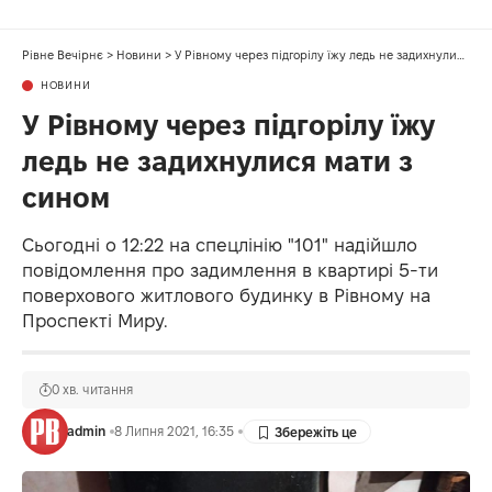
Рівне Вечірнє
>
Новини
>
У Рівному через підгорілу їжу ледь не задихнулися мати з сином
НОВИНИ
У Рівному через підгорілу їжу
ледь не задихнулися мати з
сином
Сьогодні о 12:22 на спецлінію "101" надійшло
повідомлення про задимлення в квартирі 5-ти
поверхового житлового будинку в Рівному на
Проспекті Миру.
0 хв. читання
admin
8 Липня 2021, 16:35