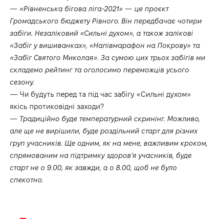
— «Рівненська бігова ліга-2021» — це проєкт
Громадського бюджету Рівного. Він передбачає чотири
забіги. Незаліковий «Сильні духом», а також залікові
«Забіг у вишиванках», «Напівмарафон на Покрову» та
«Забіг Святого Миколая». За сумою цих трьох забігів ми
складемо рейтинг та оголосимо переможців усього
сезону.
— Чи будуть перед та під час забігу «Сильні духом»
якісь протиковідні заходи?
— Традиційно буде температурний скринінг. Можливо,
але ще не вирішили, буде роздільний старт для різних
груп учасників. Ще одним, як на мене, важливим кроком,
спрямованим на підтримку здоров’я учасників, буде
старт не о 9.00, як завжди, а о 8.00, щоб не було
спекотно.