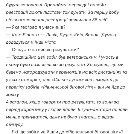
будуть заповнені. Принаймні перші дні онлайн-
реєстрації дають підстави так думати. За першу добу
після оголошення реєстрації заявилося 38 осіб.
— Яка географія учасників?
— Крім Рівного — Львів, Луцьк, Київ, Вараш. Думаю,
додадуться й інші міста.
— Очікуєте на високі результати?
— Традиційно цей забіг був ветеранським, і участь в
ньому була важливішою за результат. Зрозуміло, що ми
будемо нагороджувати переможців на всіх дистанціях та
у всіх категоріях, але «Сильні духом» хоч і входить до
переліку забігів «Рівненської бігової ліги», він не йде до
заліку.
А загалом, якщо говорити про результати, то вони за
період карантину у людей впали. Бігуни-аматори почали
менше тренуватися, адже не було змагань, а відтак
стимулу.
— Які ще забіги увійшли до «Рівненської бігової ліги»?