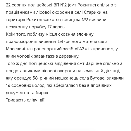
22 серпня поліцейські ВП №2 (смт Рокитне) спільно з
працівниками лісової охорони в селі Старики на
території Рокитнівського лісництва №2 виявили
незаконну порубку 17 дерев.
Крім того, поблизу місця скоєння злочину
правоохоронці виявили 54-річного жителя села
Масевичі та транспортний засіб «ГАЗ» із причепом, у
який чоловік завантажив деревину.
Того ж дня поліцейські відділення смт Зарічне спільно з
представниками лісової охорони на земельній ділянці,
яку орендує 58-річний мешканець села Бутове, виявили
19 соснових колод, які зберігалася без відповідних
документів та бирок.
Тривають слідчі дії.