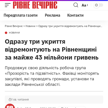
Аа
Передплата газети
Реклама
Контакти
Рівне Вечірнє
>
Новини
>
Одразу три укриття відремонтують на Рівненщині за майже 43 мільйони гривень
НОВИНИ
Одразу три укриття
відремонтують на Рівненщині
за майже 43 мільйони гривень
Продовжує свою діяльність робоча група
«Прозорість та підзвітність». Фахівці моніторять
закупівлі, які проводять громади, установи та
заклади Рівненської області.
1 хв. читання