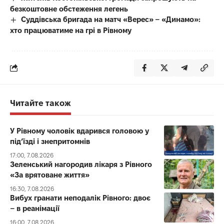
безкоштовне обстеження легень
Суддівська бригада на матч «Верес» – «Динамо»:
хто працюватиме на грі в Рівному
Читайте також
У Рівному чоловік вдарився головою у
під’їзді і знепритомнів
17:00, 7.08.2026
Зеленський нагородив лікаря з Рівного
«За врятоване життя»
16:30, 7.08.2026
Вибух гранати неподалік Рівного: двоє
– в реанімації
16:00, 7.08.2026