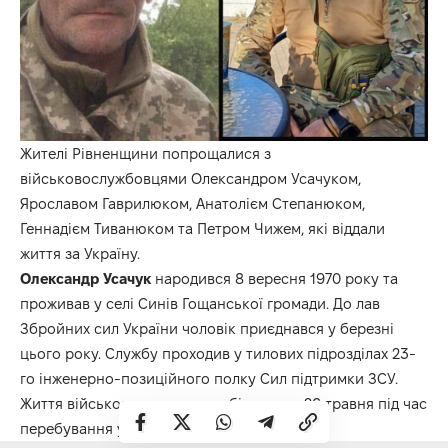
Жителі Рівненщини попрощалися з
військовослужбовцями Олександром Усачуком,
Ярославом Гаврилюком, Анатолієм Степанюком,
Геннадієм Тиванюком та Петром Чижем, які віддали
життя за Україну.
Олександр Усачук
народився 8 вересня 1970 року та
проживав у селі Синів Гощанської громади. До лав
Збройних сил України чоловік приєднався у березні
цього року. Службу проходив у тилових підрозділах 23-
го інженерно-позиційного полку Сил підтримки ЗСУ.
Життя військового раптово обірвалося 26 травня під час
перебування у відпустці.