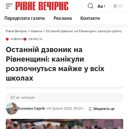
Аа
Передплата газети
Реклама
Контакти
Рівне Вечірнє
>
Новини
>
Останній дзвоник на Рівненщині: канікули розпочнуться майже у всіх школах
НОВИНИ
ОБЛАСТЬ
Останній дзвоник на
Рівненщині: канікули
розпочнуться майже у всіх
школах
1 хв. читання
Ткаченко Сергій
29 Травня 2026, 09:25