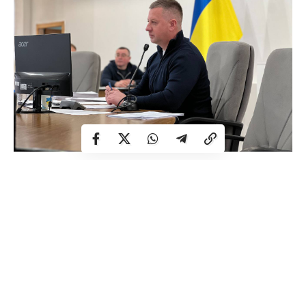
–
В першу чергу кунуватимемо квадрокоптери. Ця
робота триває постійно, навіть сьогодні, в
сесійний день, нашим департаментом
економічного розвитку було оголошено чергову
закупівлю квадрокоптерів DJI Mavic 3 Pro на суму
4 мільйони 250 тисяч гривень. Отже, буде
придбано чергову партію розвідувальних дронів
для ЗСУ в кількості 59 одиниць. Ви знаєте,
наскільки це важливо на лінії фронту, і такі
закупівлі ми проводимо і будемо проводити