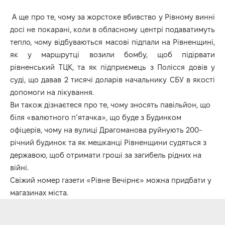
А ще про те, чому за жорстоке вбивство у Рівному винні
досі не покарані, коли в обласному центрі подаватимуть
тепло, чому відбуваються масові підпали на Рівненщині,
як у маршрутці возили бомбу, щоб підірвати
рівненський ТЦК, та як підприємець з Полісся довів у
суді, що давав 2 тисячі доларів начальнику СБУ в якості
допомоги на лікування.
Ви також дізнаєтеся про те, чому зносять павільйон, що
біля «валютного п’ятачка», що буде з Будинком
офіцерів, чому на вулиці Драгоманова руйнують 200-
річний будинок та як мешканці Рівненщини судяться з
державою, щоб отримати гроші за загибель рідних на
війні.
Свіжий номер газети «Рівне Вечірнє» можна придбати у
магазинах міста.