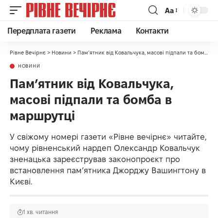
Аа
Передплата газети
Реклама
Контакти
Рівне Вечірнє
>
Новини
>
Пам’ятник від Ковальчука, масові підпали та бомба в маршрутці
НОВИНИ
Пам’ятник від Ковальчука,
масові підпали та бомба в
маршрутці
У свіжому номері газети «Рівне вечірнє» читайте,
чому рівненський нардеп Олександр Ковальчук
зненацька зареєстрував законопроєкт про
встановлення пам’ятника Джорджу Вашингтону в
Києві.
1 хв. читання