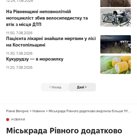
12:24, 7.08.2026
На Рівненщині неповнолітній
мотоцикліст збив велосипедистку та
втік з місця ДТП
11:50, 7.08.2026
Пацієнта лікарні знайшли мертвим у лісі
на Костопільщині
11:30, 7.08.2026
Кукурудзу — в морозилку
11:20, 7.08.2026
Назад
Далі
Рівне Вечірнє
>
Новини
>
Міськрада Рівного додатково виділила більше 111 мільйонів на підтримку ЗСУ
НОВИНИ
Міськрада Рівного додатково