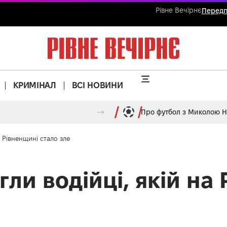
Рівне Вечірнє
Передп
КРИМІНАЛ
ВСІ НОВИНИ
Про футбол з Миколою 
а Рівненщині стало зле
ли водійці, якій на