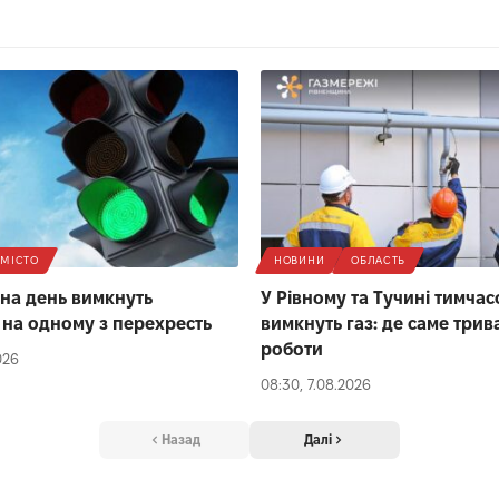
МІСТО
НОВИНИ
ОБЛАСТЬ
 на день вимкнуть
У Рівному та Тучині тимча
 на одному з перехресть
вимкнуть газ: де саме трив
роботи
026
08:30, 7.08.2026
Назад
Далі