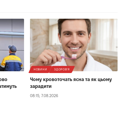
НОВИНИ
ЗДОРОВ'Я
сово
Чому кровоточать ясна та як цьому
атимуть
зарадити
08:15, 7.08.2026