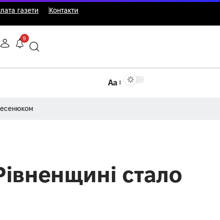
лата газети
Контакти
9
Аа
Несенюком
 Рівненщині стало