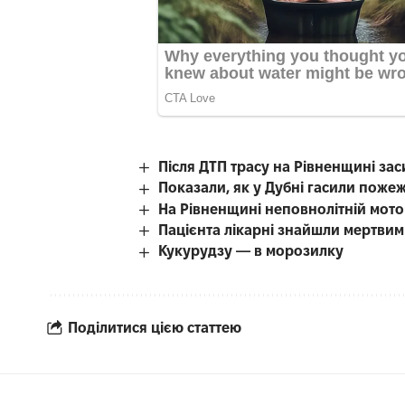
Після ДТП трасу на Рівненщині за
Показали, як у Дубні гасили поже
На Рівненщині неповнолітній мотоц
Пацієнта лікарні знайшли мертвим 
Кукурудзу — в морозилку
Поділитися цією статтею