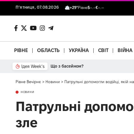
П’ятниця, 07.08.2026
+29°
Рівне
$
--.--
€
--.--
РІВНЕ
ОБЛАСТЬ
УКРАЇНА
СВІТ
ВІЙНА
Ідея Week's
Що з басейном?
Рівне Вечірнє
>
Новини
>
Патрульні допомогли водійці, якій н
НОВИНИ
Патрульні допомог
зле