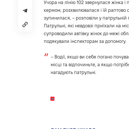
Учора на лінію 102 звернулася жінка і п
кермом, розхвилювалася і їй раптово ст
зупинилася, –
розповіли
у патрульній 
Патрульні, які невдовзі приїхали на мі
супроводили автівку жінок до межі обла
подякували інспекторам за допомогу.
– Водії, якщо ви себе погано почув
місці та відпочиньте, а якщо потріб
нагадують патрульні.