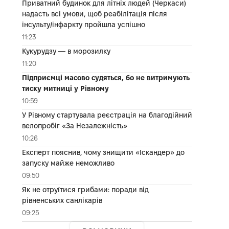
Приватний будинок для літніх людей (Черкаси)
надасть всі умови, щоб реабілітація після
інсульту/інфаркту пройшла успішно
11:23
Кукурудзу — в морозилку
11:20
Підприємці масово судяться, бо не витримують
тиску митниці у Рівному
10:59
У Рівному стартувала реєстрація на благодійний
велопробіг «За Незалежність»
10:26
Експерт пояснив, чому знищити «Іскандер» до
запуску майже неможливо
09:50
Як не отруїтися грибами: поради від
рівненських санлікарів
09:25