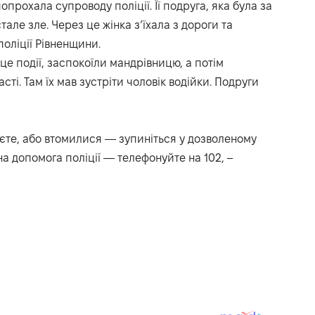
опрохала супроводу поліції. Її подруга, яка була за
але зле. Через це жінка з’їхала з дороги та
поліції Рівненщини.
сце події, заспокоїли мандрівницю, а потім
сті. Там їх мав зустріти чоловік водійки. Подруги
аєте, або втомилися — зупиніться у дозволеному
на допомога поліції — телефонуйте на 102, –