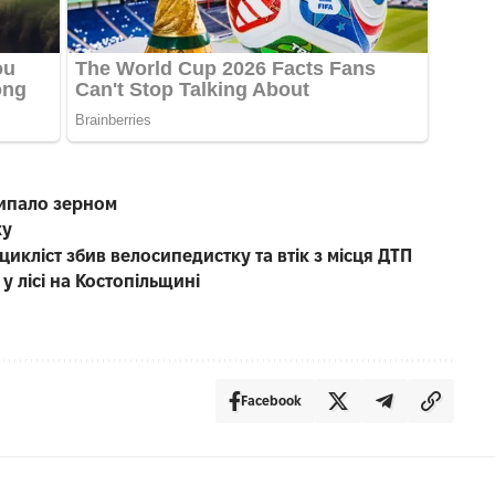
сипало зерном
жу
икліст збив велосипедистку та втік з місця ДТП
у лісі на Костопільщині
Facebook