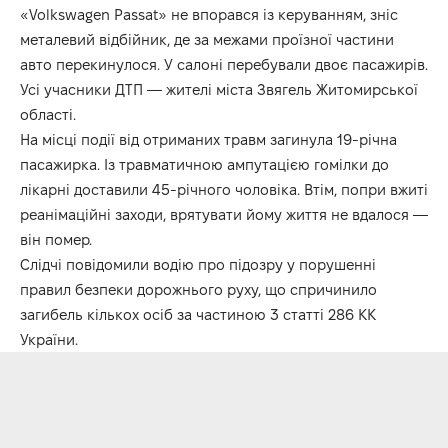
«Volkswagen Passat» не впорався із керуванням, зніс
металевий відбійник, де за межами проїзної частини
авто перекинулося. У салоні перебували двоє пасажирів.
Усі учасники ДТП — жителі міста Звягель Житомирської
області.
На місці події від отриманих травм загинула 19-річна
пасажирка. Із травматичною ампутацією гомілки до
лікарні доставили 45-річного чоловіка. Втім, попри вжиті
реанімаційні заходи, врятувати йому життя не вдалося —
він помер.
Слідчі повідомили водію про підозру у порушенні
правил безпеки дорожнього руху, що спричинило
загибель кількох осіб за частиною 3 статті 286 КК
України.