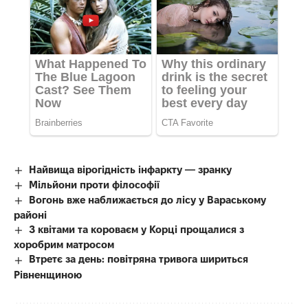
Найвища вірогідність інфаркту — зранку
Мільйони проти філософії
Вогонь вже наближається до лісу у Вараському
районі
З квітами та короваєм у Корці прощалися з
хоробрим матросом
Втретє за день: повітряна тривога шириться
Рівненщиною