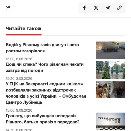
Читайте також
Водій у Рівному завів двигун і авто
раптом загорілося
16:00, 8.08.2026
Дощ чи спека? Чого рівнянам чекати
завтра від погоди
15:30, 8.08.2026
У ТЦК на Закарпатті «одним кліком»
позбавляли законних відстрочок
чоловіків з усієї України, – Омбудсман
Дмитро Лубінець
15:00, 8.08.2026
Гранату, що вибухнула неподалік
Рівного, батько привіз з передової
14:30, 8.08.2026