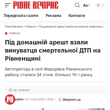
Аа
Передплата газети
Реклама
Контакти
Рівне Вечірнє
>
Новини
>
Під домашній арешт взяли винуватця смертельної ДТП на Рівненщині
НОВИНИ
Під домашній арешт взяли
винуватця смертельної ДТП на
Рівненщині
Автопригода в селі Федорівка Рівненського
району сталася 24 січня, близько 10-ї ранку.
1 хв. читання
admin
27 Січня 2023, 13:20