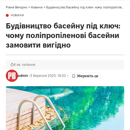
Рівне Вечірнє
>
Новини
>
Будівництво басейну під ключ: чому поліпропіленові басейни замовити вигідно
НОВИНИ
Будівництво басейну під ключ:
чому поліпропіленові басейни
замовити вигідно
4 хв. читання
admin
3 Березня 2025, 16:52