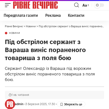
Аа
Передплата газети
Реклама
Контакти
Рівне Вечірнє
>
Новини
>
Під обстрілом сержант з Вараша виніс пораненого товариша з поля бою
НОВИНИ
Під обстрілом сержант з
Вараша виніс пораненого
товариша з поля бою
Сержант Олександр із Вараша під ворожим
обстрілом виніс пораненого товариша з поля
бою.
1 хв. читання
admin
3 Березня 2025, 17:30