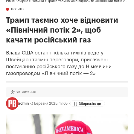
Рівне Вечірнє
>
Новини
>
Трамп таємно хоче відновити «Північний потік 2», щоб качати російський газ
НОВИНИ
Трамп таємно хоче відновити
«Північний потік 2», щоб
качати російський газ
Влада США останні кілька тижнів веде у
Швейцарії таємні переговори, присвячені
постачанню російського газу до Німеччини
газопроводом «Північний потік — 2»
1 хв. читання
admin
3 Березня 2025, 17:05