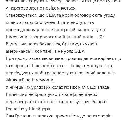
особливих доручень Річард Гренелл. Хто ще брав участь
у переговорах, не повідомляється.
Стверджується, що США та Росія обговорюють угоду,
згідно з якою Сполучені Штати виступлять
посередником у постачанні російського газу до
Німеччини газопроводом «Північний потік — 2».
В угоді, як передбачається, братимуть участь
американські компанії, а не уряд США.
При цьому, зазначає видання, розглядається варіант, що
газопровід «Північний потік — 1» відремонтують та
перебудують, щоб транспортувати зелений водень із
Фінляндії до Німеччини.
У німецьких урядових колах повідомили, що влада
Німеччини не брала участі в конфіденційних
переговорах і нічого не знає про зустрічі Річарда
Гренелла у Швейцарії.
Сам Гренелл заперечує причетність до переговорів.