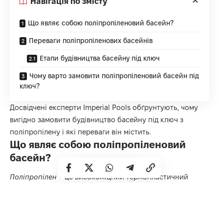
Навігація по змісту
Що являє собою поліпропіленовий басейн?
Переваги поліпропіленових басейнів
Етапи будівництва басейну під ключ
Чому варто замовити поліпропіленовий басейн під
ключ?
Досвідчені експерти Imperial Pools обґрунтують, чому
вигідно замовити
будівництво басейну під ключ з
поліпропілену
і які переваги він містить.
Що являє собою поліпропіленовий
басейн?
Поліпропілен
– це високоміцний термопластичний
матеріал, що має відмінну стійкість до вологи, хімічних
речовин і ультрафіолетового випромінювання.
Пластмасові басейни виготовляються шляхом