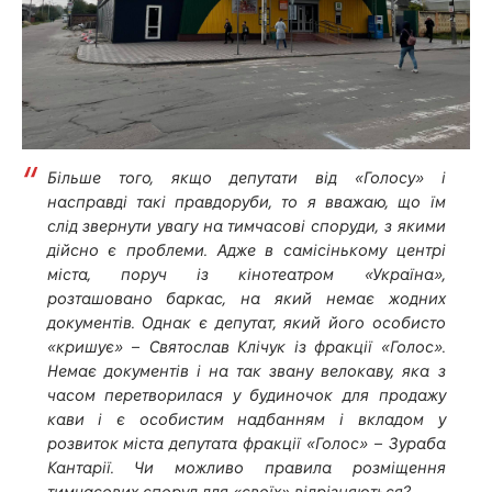
Більше того, якщо депутати від «Голосу» і
насправді такі правдоруби, то я вважаю, що їм
слід звернути увагу на тимчасові споруди, з якими
дійсно є проблеми. Адже в самісінькому центрі
міста, поруч із кінотеатром «Україна»,
розташовано баркас, на який немає жодних
документів. Однак є депутат, який його особисто
«кришує» – Святослав Клічук із фракції «Голос».
Немає документів і на так звану велокаву, яка з
часом перетворилася у будиночок для продажу
кави і є особистим надбанням і вкладом у
розвиток міста депутата фракції «Голос» – Зураба
Кантарії. Чи можливо правила розміщення
тимчасових споруд для «своїх» відрізняються?