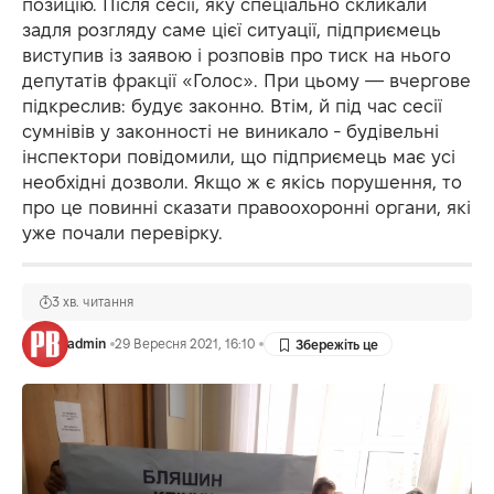
позицію. Після сесії, яку спеціально скликали
задля розгляду саме цієї ситуації, підприємець
виступив із заявою і розповів про тиск на нього
депутатів фракції «Голос». При цьому — вчергове
підкреслив: будує законно. Втім, й під час сесії
сумнівів у законності не виникало - будівельні
інспектори повідомили, що підприємець має усі
необхідні дозволи. Якщо ж є якісь порушення, то
про це повинні сказати правоохоронні органи, які
уже почали перевірку.
3 хв. читання
admin
29 Вересня 2021, 16:10