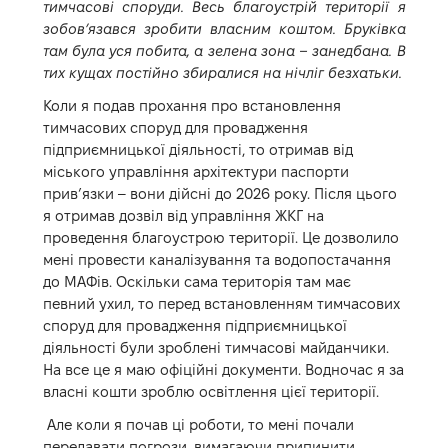
тимчасові споруди. Весь благоустрій території я
зобов’язався зробити власним коштом. Бруківка
там була уся побита, а зелена зона – занедбана. В
тих кущах постійно збиралися на нічліг безхатьки.
Коли я подав прохання про встановлення
тимчасових споруд для провадження
підприємницької діяльності, то отримав від
міського управління архітектури паспорти
прив’язки – вони дійсні до 2026 року. Після цього
я отримав дозвіл від управління ЖКГ на
проведення благоустрою території. Це дозволило
мені провести каналізування та водопостачання
до МАФів. Оскільки сама територія там має
певний ухил, то перед встановленням тимчасових
споруд для провадження підприємницької
діяльності були зроблені тимчасові майданчики.
На все це я маю офіційні документи. Водночас я за
власні кошти зроблю освітлення цієї території.
Але коли я почав ці роботи, то мені почали
передавати погрози, вимагаючи припинити