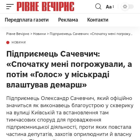
Аа
Передплата газети
Реклама
Контакти
Рівне Вечірнє
>
Новини
>
Підприємець Сачевчич: «Спочатку мені погрожували, а потім «Голос» у міськраді влаштував демарш»
НОВИНИ
Підприємець Сачевчич:
«Спочатку мені погрожували, а
потім «Голос» у міськраді
влаштував демарш»
Підприємець Олександр Сачевчич, який офіційно
значиться як виконавець благоустрою у скверику
на вулиці Київській та встановлення там
тимчасових споруд для провадження
підприємницької діяльності, проти яких повстала
частина депутатів, захотів оприлюднити й власну