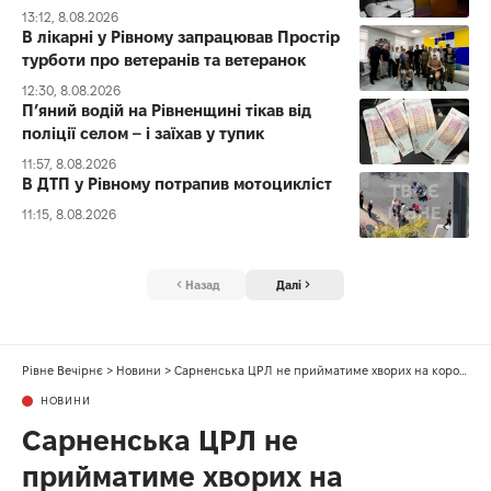
13:12, 8.08.2026
В лікарні у Рівному запрацював Простір
турботи про ветеранів та ветеранок
12:30, 8.08.2026
П’яний водій на Рівненщині тікав від
поліції селом – і заїхав у тупик
11:57, 8.08.2026
В ДТП у Рівному потрапив мотоцикліст
11:15, 8.08.2026
Назад
Далі
Рівне Вечірнє
>
Новини
>
Сарненська ЦРЛ не прийматиме хворих на коронавірус
НОВИНИ
Сарненська ЦРЛ не
прийматиме хворих на