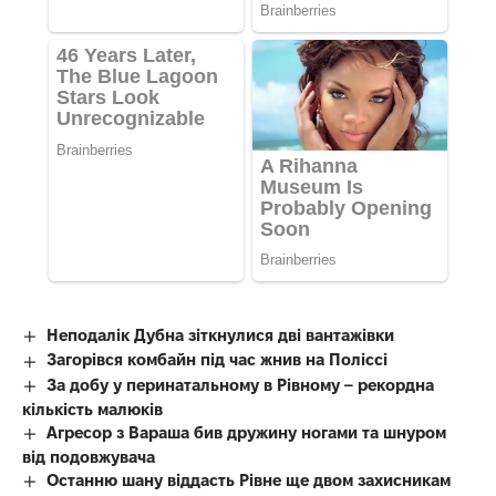
Неподалік Дубна зіткнулися дві вантажівки
Загорівся комбайн під час жнив на Поліссі
За добу у перинатальному в Рівному – рекордна
кількість малюків
Агресор з Вараша бив дружину ногами та шнуром
від подовжувача
Останню шану віддасть Рівне ще двом захисникам