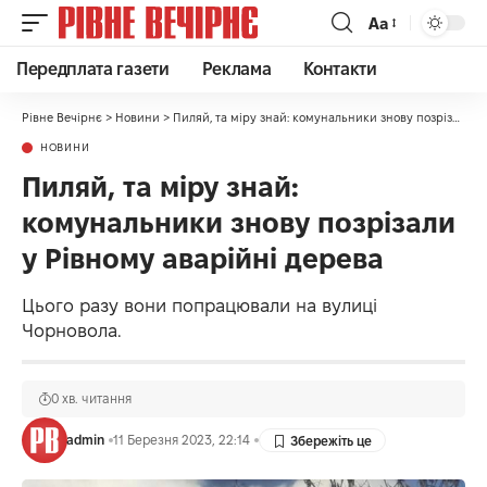
Аа
Передплата газети
Реклама
Контакти
Рівне Вечірнє
>
Новини
>
Пиляй, та міру знай: комунальники знову позрізали у Рівному аварійні дерева
НОВИНИ
Пиляй, та міру знай:
комунальники знову позрізали
у Рівному аварійні дерева
Цього разу вони попрацювали на вулиці
Чорновола.
0 хв. читання
admin
11 Березня 2023, 22:14