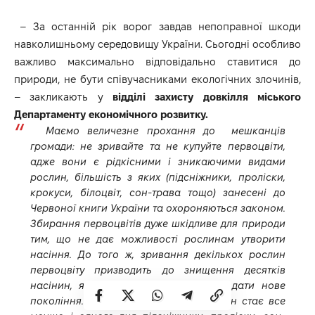
– За останній рік ворог завдав непоправної шкоди
навколишньому середовищу України. Сьогодні особливо
важливо максимально відповідально ставитися до
природи, не бути співучасниками екологічних злочинів,
– закликають у
відділі захисту довкілля міського
Департаменту економічного розвитку.
Маємо величезне прохання до мешканців
громади: не зривайте та не купуйте первоцвіти,
адже вони є рідкісними і зникаючими видами
рослин, більшість з яких (підсніжники, проліски,
крокуси, білоцвіт, сон-трава тощо) занесені до
Червоної книги України та охороняються законом.
Збирання первоцвітів дуже шкідливе для природи
тим, що не дає можливості рослинам утворити
насіння. До того ж, зривання декількох рослин
первоцвіту призводить до знищення десятків
насінин, які в майбутньому могли б дати нове
покоління.
З кожним роком цих рослин стає все