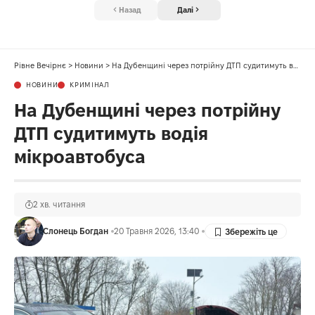
Назад
Далі
Рівне Вечірнє
>
Новини
>
На Дубенщині через потрійну ДТП судитимуть водія мікроавтобуса
НОВИНИ
КРИМІНАЛ
На Дубенщині через потрійну
ДТП судитимуть водія
мікроавтобуса
2 хв. читання
Слонець Богдан
20 Травня 2026, 13:40