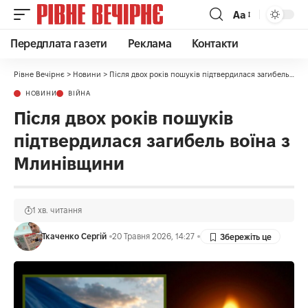
Аа
Передплата газети
Реклама
Контакти
Рівне Вечірнє
>
Новини
>
Після двох років пошуків підтвердилася загибель воїна з Млинівщини
НОВИНИ
ВІЙНА
Після двох років пошуків
підтвердилася загибель воїна з
Млинівщини
1 хв. читання
Ткаченко Сергій
20 Травня 2026, 14:27