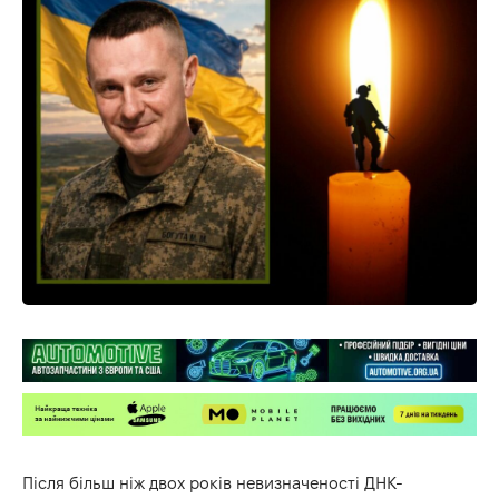
Після більш ніж двох років невизначеності ДНК-