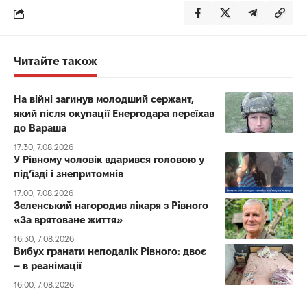
Читайте також
На війні загинув молодший сержант,
який після окупації Енергодара переїхав
до Вараша
17:30, 7.08.2026
У Рівному чоловік вдарився головою у
під’їзді і знепритомнів
17:00, 7.08.2026
Зеленський нагородив лікаря з Рівного
«За врятоване життя»
16:30, 7.08.2026
Вибух гранати неподалік Рівного: двоє
– в реанімації
16:00, 7.08.2026