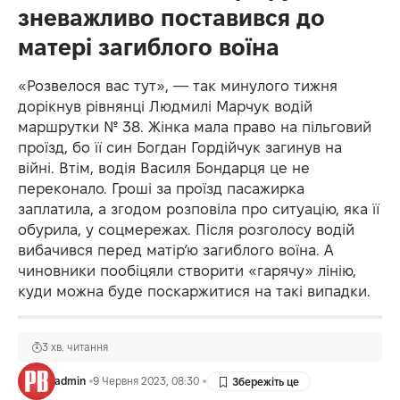
зневажливо поставився до
матері загиблого воїна
«Розвелося вас тут», — так минулого тижня
дорікнув рівнянці Людмилі Марчук водій
маршрутки № 38. Жінка мала право на пільговий
проїзд, бо її син Богдан Гордійчук загинув на
війні. Втім, водія Василя Бондарця це не
переконало. Гроші за проїзд пасажирка
заплатила, а згодом розповіла про ситуацію, яка її
обурила, у соцмережах. Після розголосу водій
вибачився перед матір’ю загиблого воїна. А
чиновники пообіцяли створити «гарячу» лінію,
куди можна буде поскаржитися на такі випадки.
3 хв. читання
admin
9 Червня 2023, 08:30