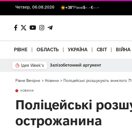
Четвер, 06.08.2026
+38°
Рівне
$
--.--
€
--.--
РІВНЕ
ОБЛАСТЬ
УКРАЇНА
СВІТ
ВІЙНА
Ідея Week's
Залізобетонний аргумент
Рівне Вечірнє
>
Новини
>
Поліцейські розшукують зниклого 7
НОВИНИ
Поліцейські розш
острожанина