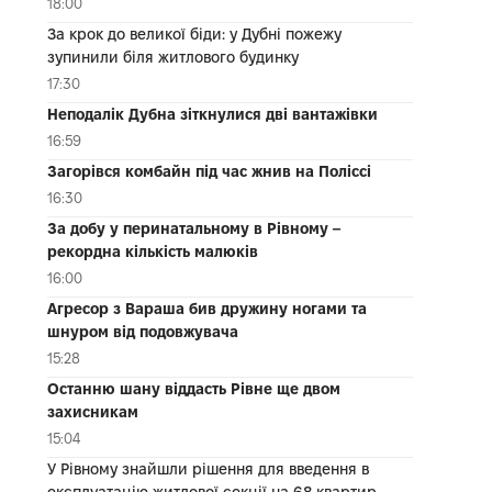
18:00
За крок до великої біди: у Дубні пожежу
зупинили біля житлового будинку
17:30
Неподалік Дубна зіткнулися дві вантажівки
16:59
Загорівся комбайн під час жнив на Поліссі
16:30
За добу у перинатальному в Рівному –
рекордна кількість малюків
16:00
Агресор з Вараша бив дружину ногами та
шнуром від подовжувача
15:28
Останню шану віддасть Рівне ще двом
захисникам
15:04
У Рівному знайшли рішення для введення в
експлуатацію житлової секції на 68 квартир