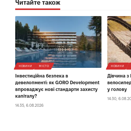
Читайте також
НОВИНИ
МІСТО
НОВИНИ
Інвестиційна безпека в
Дівчина з
девелопменті: як GORO Development
велосипед
впроваджує нові стандарти захисту
у голову
капіталу?
14:30, 6.08.2
14:35, 6.08.2026