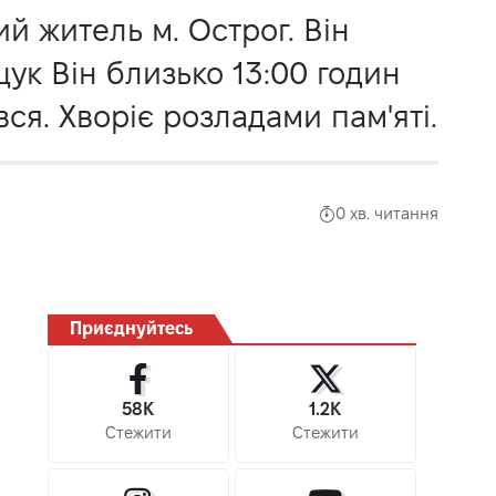
ий житель м. Острог. Він
ук Він близько 13:00 годин
ся. Хворіє розладами пам'яті.
0 хв. читання
Приєднуйтесь
58K
1.2K
Стежити
Стежити