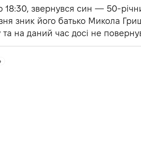
о 18:30, звернувся син — 50-річн
зня зник його батько Микола Грищ
та на даний час досі не повернув