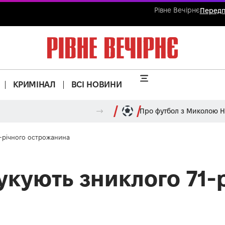
Рівне Вечірнє
Передп
КРИМІНАЛ
ВСІ НОВИНИ
Про футбол з Миколою 
1-річного острожанина
укують зниклого 71-