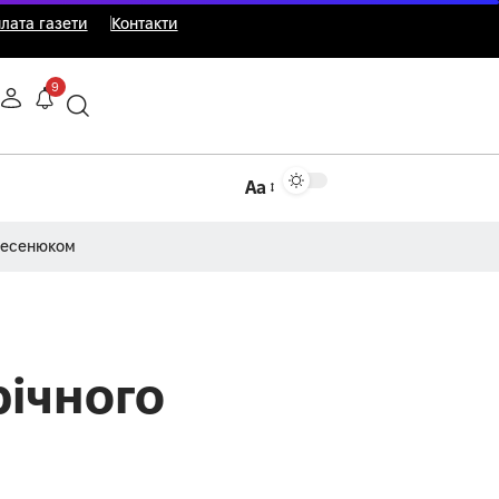
лата газети
Контакти
9
Аа
Несенюком
річного