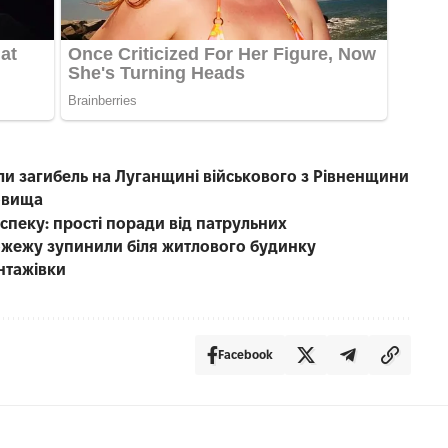
ли загибель на Луганщині військового з Рівненщини
фовища
пеку: прості поради від патрульних
 пожежу зупинили біля житлового будинку
антажівки
Facebook