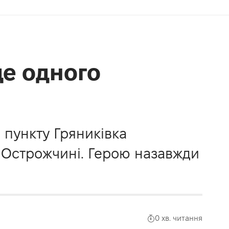
ще одного
 пункту Гряниківка
а Острожчині. Герою назавжди
0 хв. читання