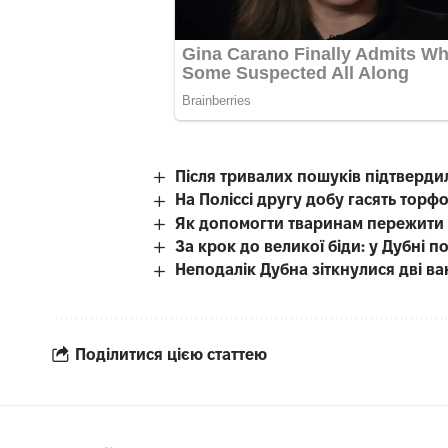
Після тривалих пошуків підтверди
На Поліссі другу добу гасять тор
Як допомогти тваринам пережити с
За крок до великої біди: у Дубні
Неподалік Дубна зіткнулися дві в
Поділитися цією статтею