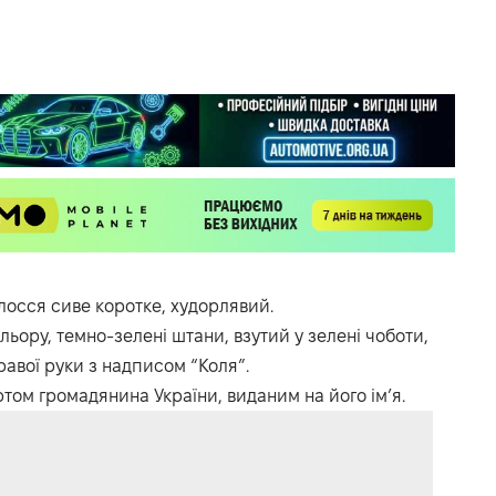
олосся сиве коротке, худорлявий.
льору, темно-зелені штани, взутий у зелені чоботи,
равої руки з надписом “Коля”.
том громадянина України, виданим на його ім’я.