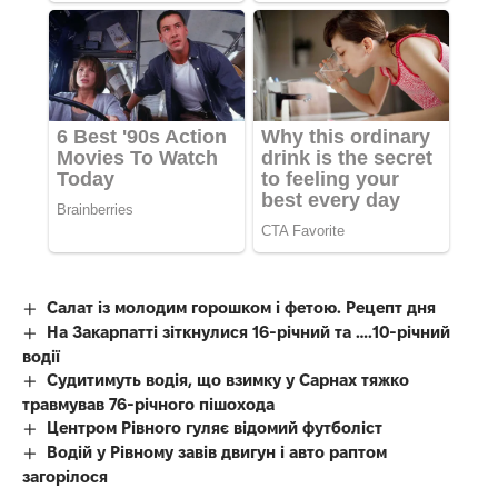
Салат із молодим горошком і фетою. Рецепт дня
На Закарпатті зіткнулися 16-річний та ….10-річний
водії
Судитимуть водія, що взимку у Сарнах тяжко
травмував 76-річного пішохода
Центром Рівного гуляє відомий футболіст
Водій у Рівному завів двигун і авто раптом
загорілося