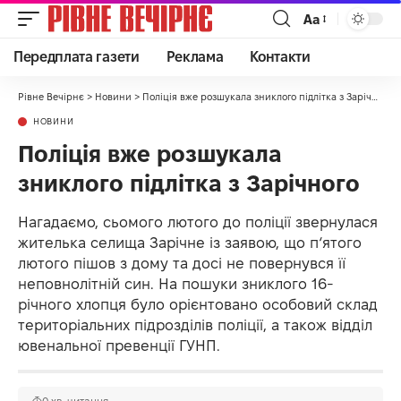
Аа
Передплата газети
Реклама
Контакти
Рівне Вечірнє
>
Новини
>
Поліція вже розшукала зниклого підлітка з Зарічного
НОВИНИ
Поліція вже розшукала
зниклого підлітка з Зарічного
Нагадаємо, сьомого лютого до поліції звернулася
жителька селища Зарічне із заявою, що п‘ятого
лютого пішов з дому та досі не повернувся її
неповнолітній син. На пошуки зниклого 16-
річного хлопця було орієнтовано особовий склад
територіальних підрозділів поліції, а також відділ
ювенальної превенції ГУНП.