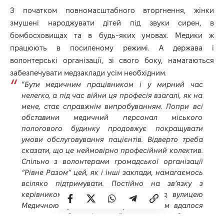
З початком повномасштабного вторгнення, жінки
змушені народжувати дітей під звуки сирен, в
бомбосховищах та в будь-яких умовах. Медики ж
працюють в посиленому режимі. А держава і
волонтерські організації, зі свого боку, намагаються
забезпечувати медзаклади усім необхідним.
“
Бути медичним працівником і у мирний час
нелегко, а під час війни ця професія взагалі, як на
мене, стає справжнім випробуванням. Попри всі
обставини медичний персонал міського
пологового будинку продовжує покращувати
умови обслуговування пацієнтів. Відверто треба
сказати, що це неймовірно професійний колектив.
Спільно з волонтерами громадської організації
“Рівне Разом” цей, як і інші заклади, намагаємось
всіляко підтримувати. Постійно на зв’язку з
керівником. Ви пам’ятаєте, що проїзд вулицею
Медичною був в жахливому стані. Нам вдалося
домогтися, аби навіть в цей час, коли є заборона