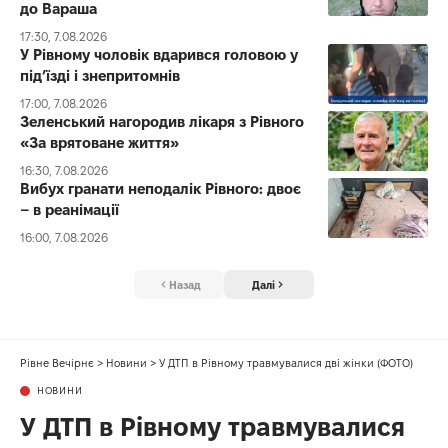
до Вараша
17:30, 7.08.2026
У Рівному чоловік вдарився головою у
під’їзді і знепритомнів
17:00, 7.08.2026
Зеленський нагородив лікаря з Рівного
«За врятоване життя»
16:30, 7.08.2026
Вибух гранати неподалік Рівного: двоє
– в реанімації
16:00, 7.08.2026
Назад
Далі
Рівне Вечірнє
>
Новини
>
У ДТП в Рівному травмувалися дві жінки (ФОТО)
НОВИНИ
У ДТП в Рівному травмувалися