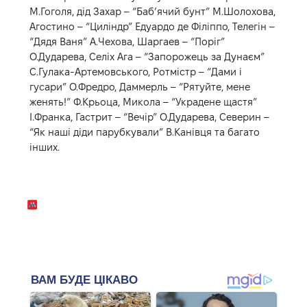
М.Гоголя, дід Захар – “Баб’ячий бунт” М.Шолохова,
Агостино – “Циліндр” Едуардо де Філіппо, Телегін –
“Дядя Ваня” А.Чехова, Шаргаев – “Поріг”
О.Дударева, Селіх Ага – “Запорожець за Дунаєм”
С.Гулака-Артемовського, Ротмістр – “Дами і
гусари” О.Фредро, Даммерль – “Рятуйте, мене
женять!” Ф.Крьоца, Микола – “Украдене щастя”
І.Франка, Гастрит – “Вечір” О.Дударева, Северин –
“Як наші діди парубкували” В.Канівця та багато
інших.