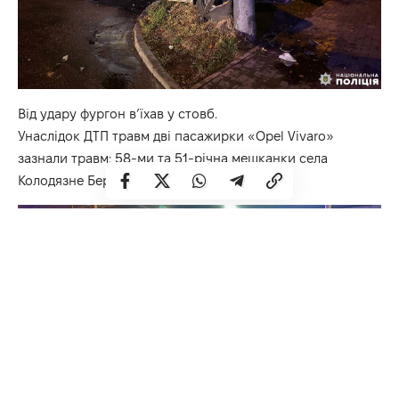
Від удару фургон в’їхав у стовб.
Унаслідок ДТП травм дві пасажирки «Opel Vivaro»
зазнали травм: 58-ми та 51-річна мешканки села
Колодязне Березнівської громади.