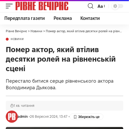
Аа
Передплата газети
Реклама
Контакти
Рівне Вечірнє
>
Новини
>
Помер актор, який втілив десятки ролей на рівненській сцені
НОВИНИ
Помер актор, який втілив
десятки ролей на рівненській
сцені
Перестало битися серце рівненського актора
Володимира Дьякова.
1 хв. читання
admin
26 Вересня 2024, 13:47