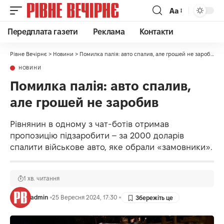
Аа
Передплата газети
Реклама
Контакти
Рівне Вечірнє
>
Новини
>
Помилка палія: авто спалив, але грошей не заробив
НОВИНИ
Помилка палія: авто спалив,
але грошей не заробив
Рівнянин в одному з чат-ботів отримав
пропозицію підзаробити – за 2000 доларів
спалити військове авто, яке обрали «замовники».
1 хв. читання
admin
25 Вересня 2024, 17:30