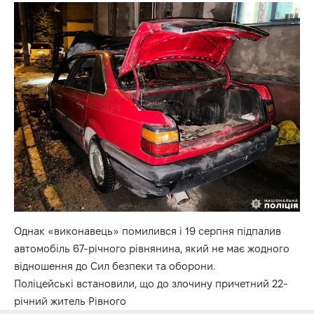
Однак «виконавець» помилився і 19 серпня підпалив
автомобіль 67-річного рівнянина, який не має жодного
відношення до Сил безпеки та оборони.
Поліцейські встановили, що до злочину причетний 22-
річний житель Рівного