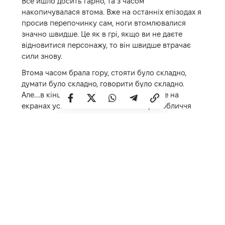
Все йшло досить гарно, та з часом
накопичувалася втома. Вже на останніх епізодах я
просив перепочинку сам, ноги втомлювалися
значно швидше. Це як в грі, якщо ви не даєте
відновитися персонажу, то він швидше втрачає
сили знову.
Втома часом брала гору, стояти було складно,
думати було складно, говорити було складно.
Але….в кінцевому результаті ви побачите на
екранах усміхнене та сповнене енергії обличчя
(бо зрештою так і є), – написав
Олександр
у
Instagram
.