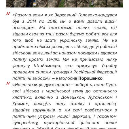
«
Разом з вами я як Верховний Головокомандувач
був з 2014 по 2019, ми з вами давали відсіч
агресорам. Ми пам’ятаємо наших героїв, які
віддали своє життя. І разом будемо робити все для
того, щоб не здати українську землю. Ми не
приймаємо ніяких розведень військ, де українські
військові вимушені за наказом покидати і здавати
политу кров’ю землю. Ми не приймаємо ніяку
формулу Штайнмаєра, яка примушує Україну
проводити силами громадян Російської Федерації
політичні вибори
», – наголосив
Порошенко
.
«
Наша позиція дуже проста – заберіть, пане Путін,
свої війська з української землі до останнього
клаптика, включно з Донецьком, Луганськом і
Кримом, виведіть важу техніку і артилерію,
віддайте заручників, а ми самі розберемося з
політичним устроєм нашої держави. І гарантом
суверенітету, територіальної цілісності нашої
держави є Збройні Сили України. Я тут для того,