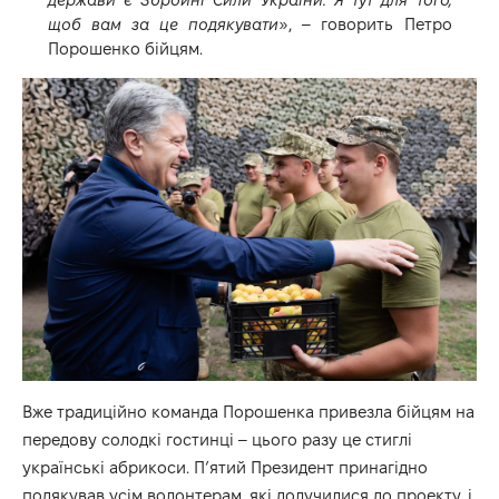
щоб вам за це подякувати
», – говорить Петро
Порошенко бійцям.
Вже традиційно команда Порошенка привезла бійцям на
передову солодкі гостинці – цього разу це стиглі
українські абрикоси. П’ятий Президент принагідно
подякував усім волонтерам, які долучилися до проекту, і