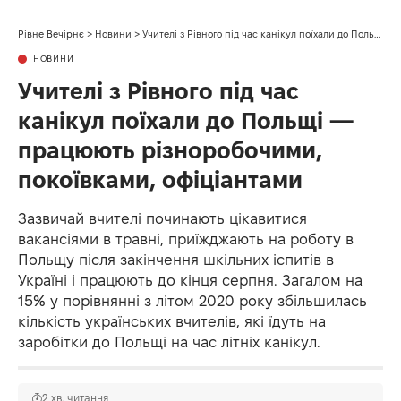
Рівне Вечірнє
>
Новини
>
Учителі з Рівного під час канікул поїхали до Польщі — працюють різноробочими, покоївками, офіціантами
НОВИНИ
Учителі з Рівного під час
канікул поїхали до Польщі —
працюють різноробочими,
покоївками, офіціантами
Зазвичай вчителі починають цікавитися
вакансіями в травні, приїжджають на роботу в
Польщу після закінчення шкільних іспитів в
Україні і працюють до кінця серпня. Загалом на
15% у порівнянні з літом 2020 року збільшилась
кількість українських вчителів, які їдуть на
заробітки до Польщі на час літніх канікул.
2 хв. читання