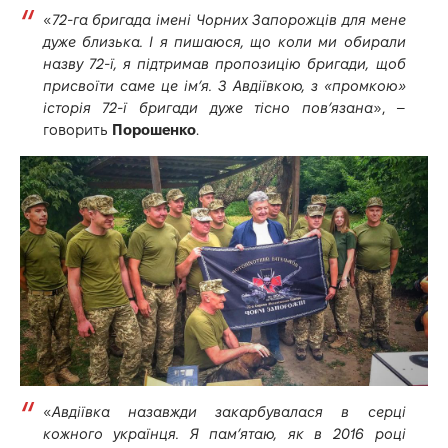
«
72-га бригада імені Чорних Запорожців для мене
дуже близька. І я пишаюся, що коли ми обирали
назву 72-ї, я підтримав пропозицію бригади, щоб
присвоїти саме це ім’я. З Авдіївкою, з «промкою»
історія 72-ї бригади дуже тісно пов’язана
», –
говорить
Порошенко
.
«
Авдіївка назавжди закарбувалася в серці
кожного українця. Я пам’ятаю, як в 2016 році