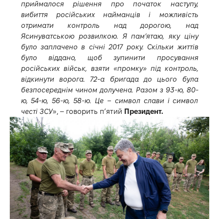
приймалося рішення про початок наступу,
вибиття російських найманців і можливість
отримати контроль над дорогою, над
Ясинуватською розвилкою. Я пам’ятаю, яку ціну
було заплачено в січні 2017 року. Скільки життів
було віддано, щоб зупинити просування
російських військ, взяти «промку» під контроль,
відкинути ворога. 72-а бригада до цього була
безпосереднім чином долучена. Разом з 93-ю, 80-
ю, 54-ю, 56-ю, 58-ю. Це – символ слави і символ
честі ЗСУ
», – говорить п’ятий
Президент.