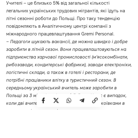
Учителі – це близько 5% від загальної кількості
легальних українських трудових мігрантів, які їдуть на
літні сезонні роботи до Польщі. Про таку тенденцію
повідомляють в Аналітичному центрі компанії з
міжнародного працевлаштування Gremi Personal.
– Педагоги шукають вакансії, де можна швидко і добре
заробити в літній сезон. Вони працевлаштовуються на
підприємства харчової промисловості (м’ясокомбінати,
рибозаводи, кондитерські фабрики), заводи електроніки,
логістичні склади, а також в готелі і ресторани, де
потрібні працівники влітку в туристичний сезон. В
середньому український вчитель може заробити в
Польщі за 3 місяці канікул – $ 3-5 тис. У нас є випадок,
коли дві вчительки приїхали працювати покоївками в
готель на літо, тепер всією школою трудяться в цьому ж
готелі щорічно в сезон
, – повідомляє директор
Департаменту рекрутації Gremi Personal Анна Джоболда.
Також українські студенти використовують літній період