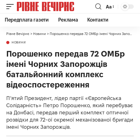
Аа
Передплата газети
Реклама
Контакти
Рівне Вечірнє
>
Новини
>
Порошенко передав 72 ОМБр імені Чорних Запорожців батальйонний комплекс відеоспостереження
НОВИНИ
Порошенко передав 72 ОМБр
імені Чорних Запорожців
батальйонний комплекс
відеоспостереження
П’ятий Президент, лідер партії «Європейська
Солідарність» Петро Порошенко, який перебуває
на Донбасі, передав перший комплект оптичної
розвідки для 72-ої окремої механізованої бригади
імені Чорних Запорожців.