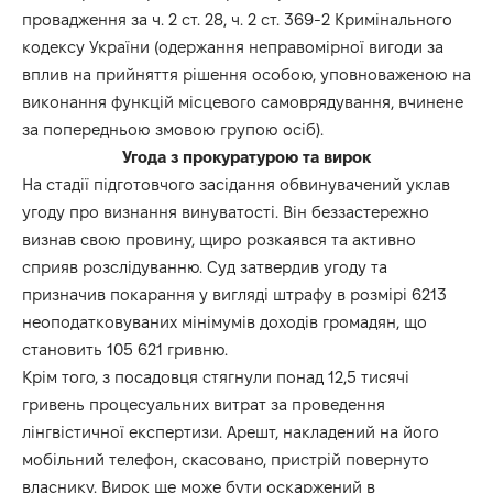
провадження за ч. 2 ст. 28, ч. 2 ст. 369-2 Кримінального
кодексу України (одержання неправомірної вигоди за
вплив на прийняття рішення особою, уповноваженою на
виконання функцій місцевого самоврядування, вчинене
за попередньою змовою групою осіб).
Угода з прокуратурою та вирок
На стадії підготовчого засідання обвинувачений уклав
угоду про визнання винуватості. Він беззастережно
визнав свою провину, щиро розкаявся та активно
сприяв розслідуванню. Суд затвердив угоду та
призначив покарання у вигляді штрафу в розмірі 6213
неоподатковуваних мінімумів доходів громадян, що
становить 105 621 гривню.
Крім того, з посадовця стягнули понад 12,5 тисячі
гривень процесуальних витрат за проведення
лінгвістичної експертизи. Арешт, накладений на його
мобільний телефон, скасовано, пристрій повернуто
власнику. Вирок ще може бути оскаржений в