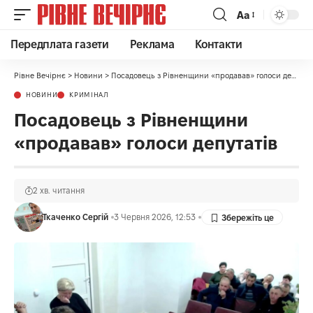
Аа
Передплата газети
Реклама
Контакти
Рівне Вечірнє
>
Новини
>
Посадовець з Рівненщини «продавав» голоси депутатів
НОВИНИ
КРИМІНАЛ
Посадовець з Рівненщини
«продавав» голоси депутатів
2 хв. читання
Ткаченко Сергій
3 Червня 2026, 12:53