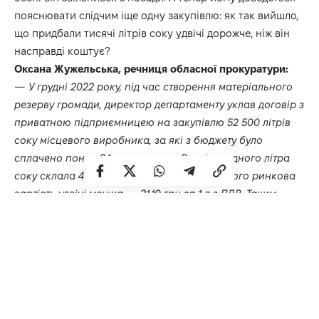
пояснювати слідчим іще одну закупівлю: як так вийшло,
що придбали тисячі літрів соку удвічі дорожче, ніж він
насправді коштує?
Оксана Жужельська, речниця обласної прокуратури:
— У грудні 2022 року, під час створення матеріального
резерву громади, директор департаменту уклав договір з
приватною підприємницею на закупівлю 52 500 літрів
соку місцевого виробника, за які з бюджету було
сплачено понад 2,1 млн гривень. Вартість одного літра
соку склала 41,02 грн без ПДВ, при цьому його ринкова
вартість удвічі менша — 21,10 грн за 1 л з ПДВ. Таким
чином, своїми діями посадовець завдав збитків бюджету
громади на понад один мільйон гривень. Йому
повідомлено про підозру у службовій недбалості, що
спричинила тяжкі наслідки державним інтересам. Наразі
вирішується питання про обрання підозрюваному
запобіжного заходу.