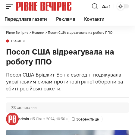
Аа
Передплата газети
Реклама
Контакти
Рівне Вечірнє
>
Новини
>
Посол США відреагувала на роботу ППО
НОВИНИ
Посол США відреагувала на
роботу ППО
Посол США Бріджит Брінк сьогодні подякувала
українським силам протиповітряної оборони за
збиті російські ракети.
0 хв. читання
admin
13 Січня 2024, 10:30