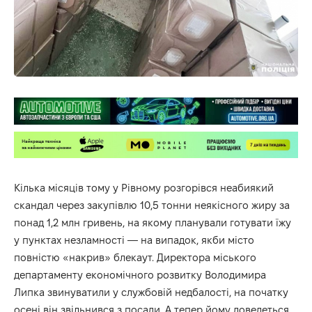
Кілька місяців тому у Рівному розгорівся неабиякий
скандал через закупівлю 10,5 тонни неякісного жиру за
понад 1,2 млн гривень, на якому планували готувати їжу
у пунктах незламності — на випадок, якби місто
повністю «накрив» блекаут. Директора міського
департаменту економічного розвитку Володимира
Липка звинуватили у службовій недбалості, на початку
осені він звільнився з посади. А тепер йому доведеться