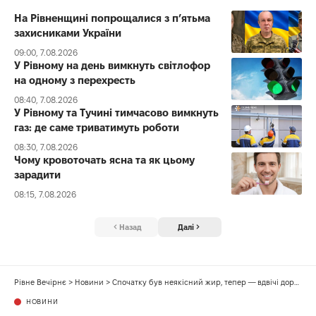
На Рівненщині попрощалися з п’ятьма
захисниками України
09:00, 7.08.2026
У Рівному на день вимкнуть світлофор
на одному з перехресть
08:40, 7.08.2026
У Рівному та Тучині тимчасово вимкнуть
газ: де саме триватимуть роботи
08:30, 7.08.2026
Чому кровоточать ясна та як цьому
зарадити
08:15, 7.08.2026
Назад
Далі
Рівне Вечірнє
>
Новини
>
Спочатку був неякісний жир, тепер — вдвічі дорожчий сік
НОВИНИ