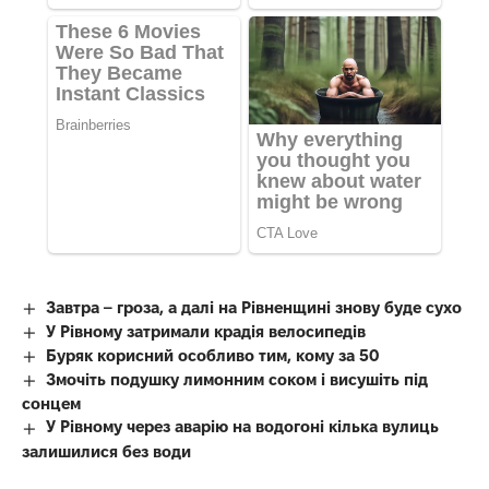
Завтра – гроза, а далі на Рівненщині знову буде сухо
У Рівному затримали крадія велосипедів
Буряк корисний особливо тим, кому за 50
Змочіть подушку лимонним соком і висушіть під
сонцем
У Рівному через аварію на водогоні кілька вулиць
залишилися без води