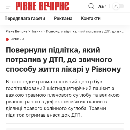
Аа
Передплата газети
Реклама
Контакти
Рівне Вечірнє
>
Новини
>
Повернули підлітка, який потрапив у ДТП, до звичного способу життя лікарі у Рівному
НОВИНИ
Повернули підлітка, який
потрапив у ДТП, до звичного
способу життя лікарі у Рівному
В ортопедо-травматологічний центр був
госпіталізований шістнадцятирічний пацієнт з
важкою травмою плечового суглобу та великою
рваною раною з дефектом м'яких тканин в
ділянці правого колінного суглоба. Травми
підліток отримав внаслідок ДТП.