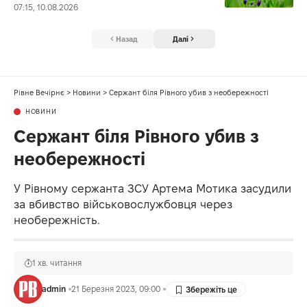
07:15, 10.08.2026
Назад
Далі
Рівне Вечірнє
>
Новини
>
Сержант біля Рівного убив з необережності
НОВИНИ
Сержант біля Рівного убив з
необережності
У Рівному сержанта ЗСУ Артема Мотика засудили
за вбивство військовослужбовця через
необережність.
1 хв. читання
admin
21 Березня 2023, 09:00