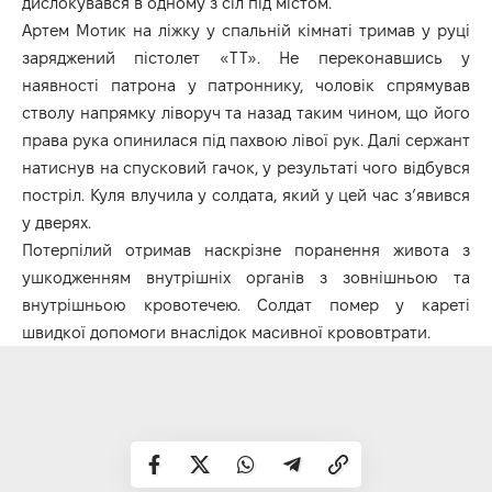
дислокувався в одному з сіл під містом.
Артем Мотик на ліжку у спальній кімнаті тримав у руці
заряджений пістолет «ТТ». Не переконавшись у
наявності патрона у патроннику, чоловік спрямував
стволу напрямку ліворуч та назад таким чином, що його
права рука опинилася під пахвою лівої рук. Далі сержант
натиснув на спусковий гачок, у результаті чого відбувся
постріл. Куля влучила у солдата, який у цей час з’явився
у дверях.
Потерпілий отримав наскрізне поранення живота з
ушкодженням внутрішніх органів з зовнішньою та
внутрішньою кровотечею. Солдат помер у кареті
швидкої допомоги внаслідок масивної крововтрати.