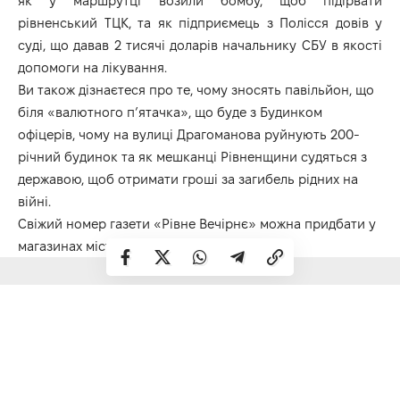
як у маршрутці возили бомбу, щоб підірвати
рівненський ТЦК, та як підприємець з Полісся довів у
суді, що давав 2 тисячі доларів начальнику СБУ в якості
допомоги на лікування.
Ви також дізнаєтеся про те, чому зносять павільйон, що
біля «валютного п’ятачка», що буде з Будинком
офіцерів, чому на вулиці Драгоманова руйнують 200-
річний будинок та як мешканці Рівненщини судяться з
державою, щоб отримати гроші за загибель рідних на
війні.
Свіжий номер газети «Рівне Вечірнє» можна придбати у
магазинах міста.