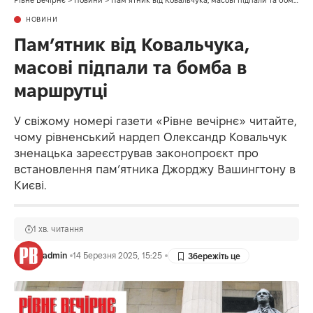
Рівне Вечірнє
>
Новини
>
Пам’ятник від Ковальчука, масові підпали та бомба в маршрутці
НОВИНИ
Пам’ятник від Ковальчука,
масові підпали та бомба в
маршрутці
У свіжому номері газети «Рівне вечірнє» читайте,
чому рівненський нардеп Олександр Ковальчук
зненацька зареєстрував законопроєкт про
встановлення пам’ятника Джорджу Вашингтону в
Києві.
1 хв. читання
admin
14 Березня 2025, 15:25