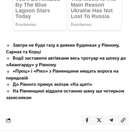
Завтра не буде газу в деяких будинках у Рівному,
Сарнах та Корці
Водії заставили автівками весь тротуар на шляху до
«Авангарду» у Рівному
«Проц» і «Ріко» з Рівненщини нищать ворога на
передовій
До Рівного прямує екіпаж «На щиті»
На Рівненщині віддали останню шану ще чотирьом
захисникам