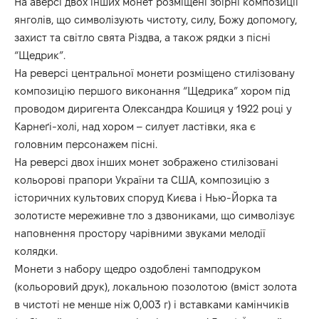
На аверсі двох інших монет розміщені збірні композиції
янголів, що символізують чистоту, силу, Божу допомогу,
захист та світло свята Різдва, а також рядки з пісні
“Щедрик”.
На реверсі центральної монети розміщено стилізовану
композицію першого виконання “Щедрика” хором під
проводом диригента Олександра Кошиця у 1922 році у
Карнеґі-холі, над хором – силует ластівки, яка є
головним персонажем пісні.
На реверсі двох інших монет зображено стилізовані
кольорові прапори України та США, композицію з
історичних культових споруд Києва і Нью-Йорка та
золотисте мереживне тло з дзвониками, що символізує
наповнення простору чарівними звуками мелодії
колядки.
Монети з набору щедро оздоблені тамподруком
(кольоровий друк), локальною позолотою (вміст золота
в чистоті не менше ніж 0,003 г) і вставками камінчиків