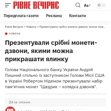
Аа
Передплата газети
Реклама
Контакти
Рівне Вечірнє
>
Новини
>
Презентували срібні монети-дзвони, якими можна прикрашати ялинку
НОВИНИ
Презентували срібні монети-
дзвони, якими можна
прикрашати ялинку
Голова Національного банку України Андрій
Пишний спільно із заступником Голови Місії США
в Україні Робертом Нідемом презентували набір
пам’ятних монет "Щедрик – колядка дзвонів".
4 хв. читання