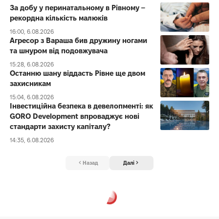
За добу у перинатальному в Рівному –
рекордна кількість малюків
16:00, 6.08.2026
Агресор з Вараша бив дружину ногами
та шнуром від подовжувача
15:28, 6.08.2026
Останню шану віддасть Рівне ще двом
захисникам
15:04, 6.08.2026
Інвестиційна безпека в девелопменті: як
GORO Development впроваджує нові
стандарти захисту капіталу?
14:35, 6.08.2026
Назад
Далі