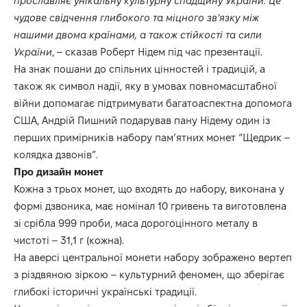
прославляє унікальну культурну спадщину України. Це
чудове свідчення глибокого та міцного зв’язку між
нашими двома країнами, а також стійкості та сили
України
, – сказав Роберт Нідем під час презентації.
На знак пошани до спільних цінностей і традицій, а
також як символ надії, яку в умовах повномасштабної
війни допомагає підтримувати багатоаспектна допомога
США, Андрій Пишний подарував пану Нідему один із
перших примірників набору пам’ятних монет “Щедрик –
колядка дзвонів”.
Про дизайн монет
Кожна з трьох монет, що входять до набору, виконана у
формі дзвоника, має номінал 10 гривень та виготовлена
зі срібла 999 проби, маса дорогоцінного металу в
чистоті – 31,1 г (кожна).
На аверсі центральної монети набору зображено вертеп
з різдвяною зіркою – культурний феномен, що зберігає
глибокі історичні українські традиції.