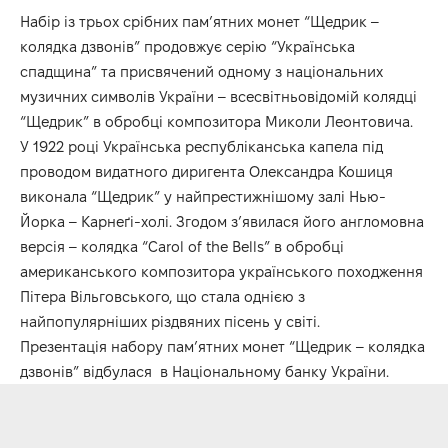
Набір із трьох срібних пам’ятних монет “Щедрик –
колядка дзвонів” продовжує серію “Українська
спадщина” та присвячений одному з національних
музичних символів України – всесвітньовідомій колядці
“Щедрик” в обробці композитора Миколи Леонтовича.
У 1922 році Українська республіканська капела під
проводом видатного диригента Олександра Кошиця
виконала “Щедрик” у найпрестижнішому залі Нью-
Йорка – Карнеґі-холі. Згодом з’явилася його англомовна
версія – колядка “Carol of the Bells” в обробці
американського композитора українського походження
Пітера Вільговського, що стала однією з
найпопулярніших різдвяних пісень у світі.
Презентація набору пам’ятних монет “Щедрик – колядка
дзвонів” відбулася в
Національному банку України.