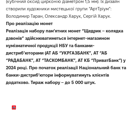
(кубічний оксид цирконію діаметром 1,5 мм). Їх дизайн
створили художники мистецької групи “АртТріум”:
Володимир Таран, Олександр Харук, Сергій Харук.
Про реалізацію монет
Реалізація набору пам’ятних монет “Щедрик – колядка
дзвонів” здійснюватиметься інтернет-магазином
нумізматичної продукції НБУ та банками-
дистриб’юторами (АТ АБ “УКРГАЗБАНК”, АТ “АБ
“РАДАБАНК”, АТ “ТАСКОМБАНК”, АТ КБ “ПриватБанк”) у
2024 році. Про початок реалізації Національний банк та
банки-дистриб’ютори інформуватимуть клієнтів
додатково. Тираж набору – до 5 000 штук.