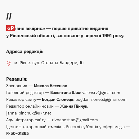
//
«Рівне вечірнє» — перше приватне видання
у Рівненській області, засноване у вересні 1991 року.
Адреса редакції:
м. Рівне. вул. Степана Бандери, 1б
Редакція:
Засновник —
Микола Несенюк
Головний редактор —
Валентина Шах
:
valensrv@gmail.com
Редактор сайту—
Богдан Слонець
:
bogdan.slonets@gmail.com
Редактор онлайн-новин —
Жанна Пінчук
:
janna_pinchuk@ukr.net
Адміністратор сайту —
rivnepost.ad@gmail.com
Ідентифікатор онлайн-медіа в Реєстрі суб’єктів у сфері медіа —
R-30-01863