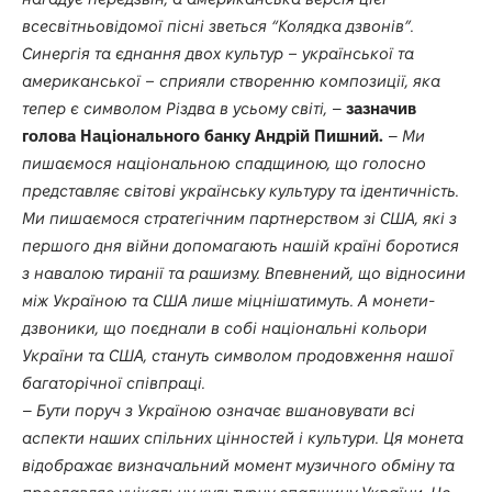
всесвітньовідомої пісні зветься “Колядка дзвонів”.
Синергія та єднання двох культур – української та
американської – сприяли створенню композиції, яка
тепер є символом Різдва в усьому світі,
–
зазначив
голова Національного банку Андрій Пишний.
–
Ми
пишаємося національною спадщиною, що голосно
представляє світові українську культуру та ідентичність.
Ми пишаємося стратегічним партнерством зі США, які з
першого дня війни допомагають нашій країні боротися
з навалою тиранії та рашизму. Впевнений, що відносини
між Україною та США лише міцнішатимуть. А монети-
дзвоники, що поєднали в собі національні кольори
України та США, стануть символом продовження нашої
багаторічної співпраці.
–
Бути поруч з Україною означає вшановувати всі
аспекти наших спільних цінностей і культури. Ця монета
відображає визначальний момент музичного обміну та