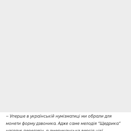
–
Уперше в українській нумізматиці ми обрали для
монети форму дзвоника. Адже саме мелодія “Щедрика”
нагадує передзвін, а американська версія цієї