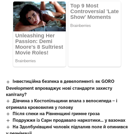
Інвестиційна безпека в девелопменті: як GORO
Development впроваджує нові стандарти захисту
капіталу?
Дівчина з Костопільщини впала з велосипеда – і
отримала крововилив у голову
Після спеки на Рівненщині гримне гроза
Подружжя із Сарн продавало наркотики… у вазонах
На Здолбунівщині чоловік підпалив поле й опинився
у реанімації