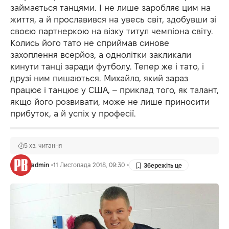
займається танцями. І не лише заробляє цим на
життя, а й прославився на увесь світ, здобувши зі
своєю партнеркою на візку титул чемпіона світу.
Колись його тато не сприймав синове
захоплення всерйоз, а однолітки закликали
кинути танці заради футболу. Тепер же і тато, і
друзі ним пишаються. Михайло, який зараз
працює і танцює у США, – приклад того, як талант,
якщо його розвивати, може не лише приносити
прибуток, а й успіх у професії.
5 хв. читання
admin
11 Листопада 2018, 09:30