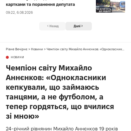
картками та поранення депутата
09:22, 6.08.2026
Назад
Далі
Рівне Вечірнє
>
Новини
>
Чемпіон світу Михайло Аннєнков: «Однокласники кепкували, що займаюсь танцями, а не футболом, а тепер гордяться, що вчилися зі мною»
НОВИНИ
Чемпіон світу Михайло
Аннєнков: «Однокласники
кепкували, що займаюсь
танцями, а не футболом, а
тепер гордяться, що вчилися
зі мною»
24-річний рівнянин Михайло Аннєнков 19 років