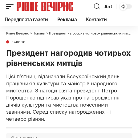
Аа
Передплата газети
Реклама
Контакти
Рівне Вечірнє
>
Новини
>
Президент нагородив чотирьох рівненських митців
НОВИНИ
Президент нагородив чотирьох
рівненських митців
Цієї п’ятниці відзначали Всеукраїнський день
працівників культури та майстрів народного
мистецтва. З нагоди свята президент Петро
Порошенко підписав указ про нагородження
діячів культури та мистецтва почесними
званнями. Серед списку нагороджених – і
четверо рівнян.