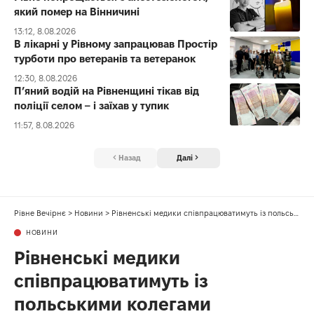
який помер на Вінничині
13:12, 8.08.2026
В лікарні у Рівному запрацював Простір
турботи про ветеранів та ветеранок
12:30, 8.08.2026
П’яний водій на Рівненщині тікав від
поліції селом – і заїхав у тупик
11:57, 8.08.2026
Назад
Далі
Рівне Вечірнє
>
Новини
>
Рівненські медики співпрацюватимуть із польськими колегами
НОВИНИ
Рівненські медики
співпрацюватимуть із
польськими колегами