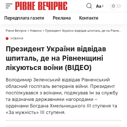
Аа
Передплата газети
Реклама
Контакти
Рівне Вечірнє
>
Новини
>
Президент України відвідав шпиталь, де на Рівненщині лікуються воїни (ВІДЕО)
НОВИНИ
Президент України відвідав
шпиталь, де на Рівненщині
лікуються воїни (ВІДЕО)
Володимир Зеленський відвідав Рівненський
обласний госпіталь ветеранів війни. Президент
поспілкувався з воїнами, подякував їм за службу
та відзначив державними нагородами –
орденами Богдана Хмельницького ІІІ ступеня та
«За мужність» ІІІ ступеня.