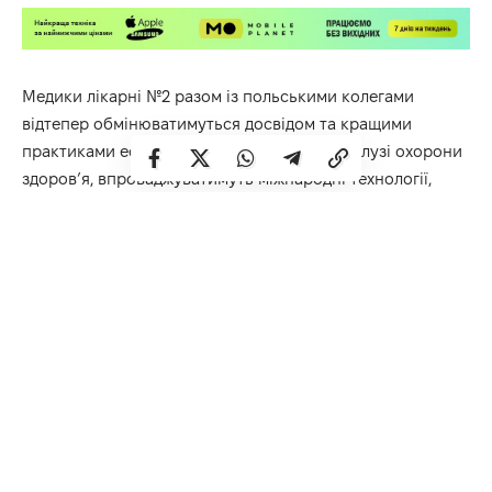
Медики лікарні №2 разом із польськими колегами
відтепер обмінюватимуться досвідом та кращими
практиками ефективного менеджменту в галузі охорони
здоров’я, впроваджуватимуть міжнародні технології,
європейські стандарти і протоколи надання медичної
допомоги в закладах України.
Крім того, основна співпраця базуватиметься на
розвитку реабілітаційної допомоги, сфери ментального
здоров’я, а також на створенні спеціалізованої
психіатричної допомоги відповідно до європейських
підходів.