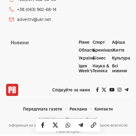
+38 (063) 962-68-14
advertrv@ukr.net
Рівне
Спорт
Афіша
Новини
Область
Кримінал
Життя
Україна
Бізнес
Культура
Ідея
Наука &
Всі
Week’s
Техніка
новини
Слідкуйте за нами
Передплата газети
Реклама
Контакти
© 2025
Новини Рівного та області.
Інформація на сайті www.rivnepost.rv.ua є інтелектуальною власністю
"Рівне вечірнє".