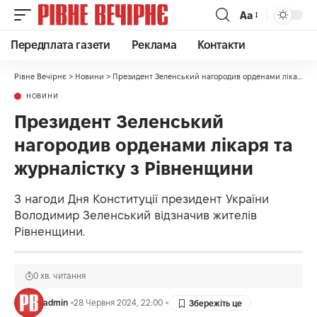
Аа
Передплата газети
Реклама
Контакти
Рівне Вечірнє
>
Новини
>
Президент Зеленський нагородив орденами лікаря та журналістку з Рівненщини
НОВИНИ
Президент Зеленський
нагородив орденами лікаря та
журналістку з Рівненщини
З нагоди Дня Конституції президент України
Володимир Зеленський відзначив жителів
Рівненщини.
0 хв. читання
admin
28 Червня 2024, 22:00