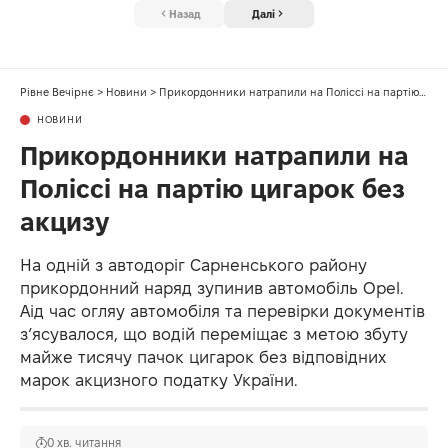
Назад
Далі
Рівне Вечірнє
>
Новини
>
Прикордонники натрапили на Поліссі на партію цигарок без акцизу
НОВИНИ
Прикордонники натрапили на
Поліссі на партію цигарок без
акцизу
На одній з автодоріг Сарненського району
прикордонний наряд зупинив автомобіль Оpel.
Аід час огляу автомобіля та перевірки документів
з’ясувалося, що водій переміщає з метою збуту
майже тисячу пачок цигарок без відповідних
марок акцизного податку України.
0 хв. читання