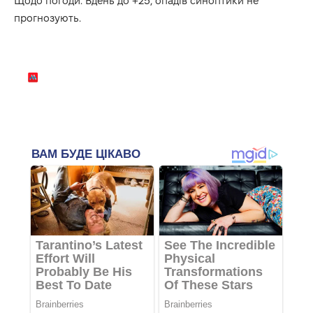
Щодо погоди. Вдень до +25, опадів синоптики не
прогнозують.