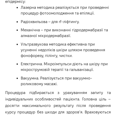
епідермісу:
Лазерна методика реалізується при проведенні
процедур фотоомолодження та епіляції.
Радіохвильова – для rf-ліфтингу.
Механічна – при виконанні гідродермабразії та
алмазної мікродермабразії.
Ультразвукова методика ефективна при
усуненні недоліків шкіри шляхом проведення
фонофорезу, пілінгу, чистки.
Електрична. Мікроімпульси діють на шкіру при
мікрострумовій терапії та гальванізації.
Вакуумна. Реалізується при вакуумно-
роликовому масажі.
Процедура підбирається з урахуванням запиту та
індивідуальних особливостей пацієнта. Головна ціль –
досягти максимального результату після проведення
курсу процедур без шкоди для здоров’я. Враховуються