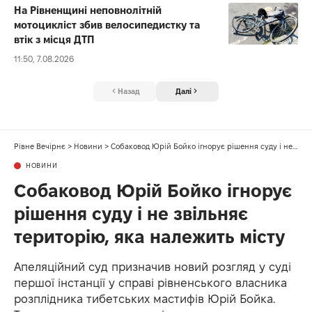
На Рівненщині неповнолітній
мотоцикліст збив велосипедистку та
втік з місця ДТП
11:50, 7.08.2026
Назад
Далі
Рівне Вечірнє
>
Новини
>
Собаковод Юрій Бойко ігнорує рішення суду і не звільняє територію, яка належить місту
НОВИНИ
Собаковод Юрій Бойко ігнорує
рішення суду і не звільняє
територію, яка належить місту
Апеляційний суд призначив новий розгляд у суді
першої інстанції у справі рівненського власника
розплідника тибетських мастифів Юрій Бойка.