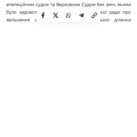
апеляційним судом та Верховним Судом без змін, якими
було задоволено позов Рівненської міської ради про
звільнення самовільно зайнятої земельної ділянки
шляхом знесення розплідника собак.