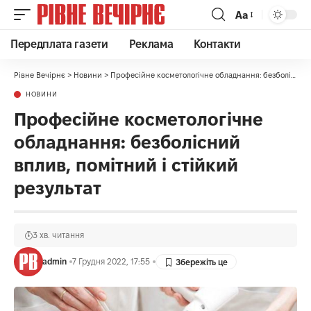
Аа
Передплата газети
Реклама
Контакти
Рівне Вечірнє
>
Новини
>
Професійне косметологічне обладнання: безболісний вплив, помітний і стійкий результат
НОВИНИ
Професійне косметологічне
обладнання: безболісний
вплив, помітний і стійкий
результат
3 хв. читання
admin
7 Грудня 2022, 17:55