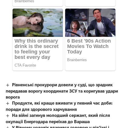
Рівненські прокурори довели у суді, що зрадник
передавав ворогу координати ЗСУ та коригував удари
ворога
Продукти, які краще вживати у певний час доби:
поради для здорового харчування
На війні загинув молодший сержант, який після
окупації Енергодара переїхав до Вараша
У Рівному чоловік вдарився головою у під’їзді і